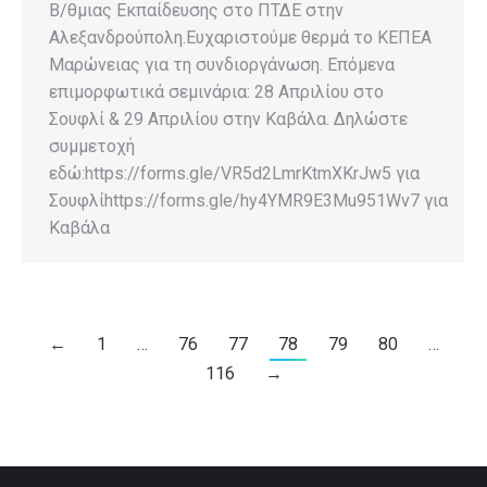
Β/θμιας Εκπαίδευσης στο ΠΤΔΕ στην
Αλεξανδρούπολη.Ευχαριστούμε θερμά το ΚΕΠΕΑ
Μαρώνειας για τη συνδιοργάνωση. Επόμενα
επιμορφωτικά σεμινάρια: 28 Απριλίου στο
Σουφλί & 29 Απριλίου στην Καβάλα. Δηλώστε
συμμετοχή
εδώ:https://forms.gle/VR5d2LmrKtmXKrJw5 για
Σουφλίhttps://forms.gle/hy4YMR9E3Mu951Wv7 για
Καβάλα
←
1
…
76
77
78
79
80
…
116
→