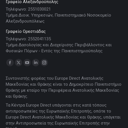
Γραφείο Αλεξανδρούπολης
Τηλέφωνο: 2551030021
Τμήμα Διοικ. Υπηρεσιών, Πανεπιστημιακό Νοσοκομείο
Αλεξανδρουπόλεως
Γραφείο Ορεστιάδας
Τηλέφωνο: 2552041135
Τμήμα Δασολογίας και Διαχείρισης Περιβάλλοντος και
Φυσικών Πόρων - Εντός της Πανεπιστημιούπολης
Find us on:
Facebook
X
YouTube
Linkedin
Instagram
page
page
page
page
page
Συντονιστής φορέας του Europe Direct Ανατολικής
opens
opens
opens
opens
opens
Μακεδονίας και Θράκης είναι το Δημοκρίτειο Πανεπιστήμιο
in
in
in
in
in
Θράκης με εταίρο την Περιφέρεια Ανατολικής Μακεδονίας
new
new
new
new
new
και Θράκης.
window
window
window
window
window
Τα Κέντρα Europe Direct υπάγονται στις κατά τόπους
αντιπροσωπείες της Ευρωπαϊκής Επιτροπής, οπότε το
Europe Direct Ανατολικής Μακεδονίας και Θράκης, υπάγεται
στην Αντιπροσωπεία της Ευρωπαϊκής Επιτροπής στην