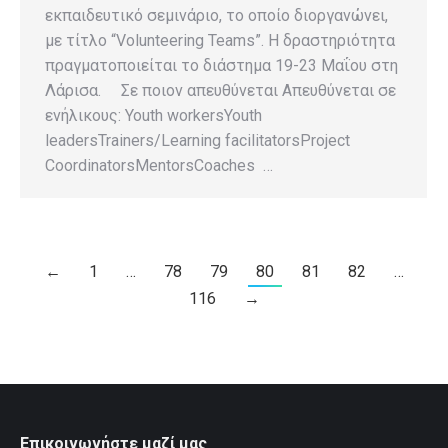
εκπαιδευτικό σεμινάριο, το οποίο διοργανώνει,
με τίτλο “Volunteering Teams”. Η δραστηριότητα
πραγματοποιείται το διάστημα 19-23 Μαΐου στη
Λάρισα. Σε ποιον απευθύνεται Απευθύνεται σε
ενήλικους: Youth workersYouth
leadersTrainers/Learning facilitatorsProject
CoordinatorsMentorsCoaches …
←
1
…
78
79
80
81
82
…
116
→
Επικοινωνήστε μαζί μας