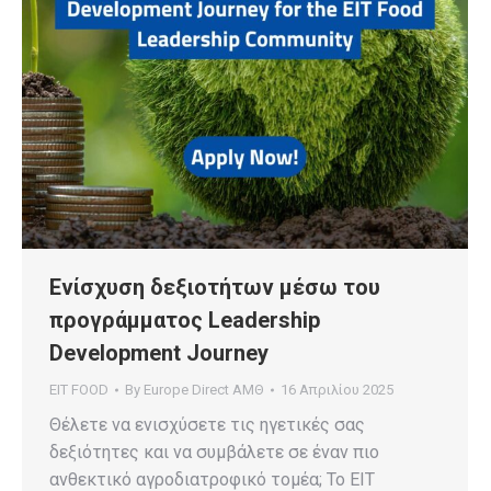
Ενίσχυση δεξιοτήτων μέσω του
προγράμματος Leadership
Development Journey
EIT FOOD
By
Europe Direct ΑΜΘ
16 Απριλίου 2025
Θέλετε να ενισχύσετε τις ηγετικές σας
δεξιότητες και να συμβάλετε σε έναν πιο
ανθεκτικό αγροδιατροφικό τομέα; Το EIT