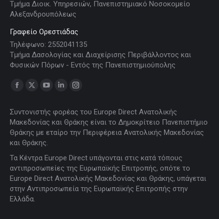
Τμήμα Διοικ. Υπηρεσιών, Πανεπιστημιακό Νοσοκομείο
Αλεξανδρουπόλεως
Γραφείο Ορεστιάδας
Τηλέφωνο: 2552041135
Τμήμα Δασολογίας και Διαχείρισης Περιβάλλοντος και
Φυσικών Πόρων - Εντός της Πανεπιστημιούπολης
Find us on:
Facebook
X
YouTube
Linkedin
Instagram
page
page
page
page
page
Συντονιστής φορέας του Europe Direct Ανατολικής
opens
opens
opens
opens
opens
Μακεδονίας και Θράκης είναι το Δημοκρίτειο Πανεπιστήμιο
in
in
in
in
in
Θράκης με εταίρο την Περιφέρεια Ανατολικής Μακεδονίας
new
new
new
new
new
και Θράκης.
window
window
window
window
window
Τα Κέντρα Europe Direct υπάγονται στις κατά τόπους
αντιπροσωπείες της Ευρωπαϊκής Επιτροπής, οπότε το
Europe Direct Ανατολικής Μακεδονίας και Θράκης, υπάγεται
στην Αντιπροσωπεία της Ευρωπαϊκής Επιτροπής στην
Ελλάδα.