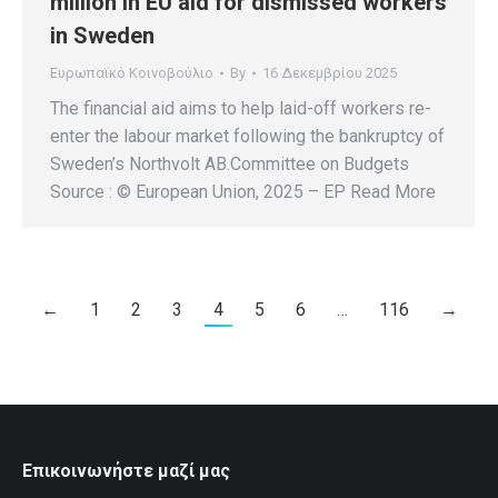
million in EU aid for dismissed workers
in Sweden
Ευρωπαϊκό Κοινοβούλιο
By
16 Δεκεμβρίου 2025
The financial aid aims to help laid-off workers re-
enter the labour market following the bankruptcy of
Sweden’s Northvolt AB.Committee on Budgets
Source : © European Union, 2025 – EP Read More
←
1
2
3
4
5
6
…
116
→
Επικοινωνήστε μαζί μας