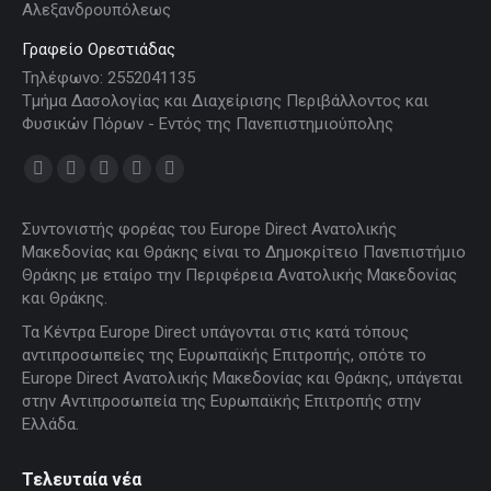
Αλεξανδρουπόλεως
Γραφείο Ορεστιάδας
Τηλέφωνο: 2552041135
Τμήμα Δασολογίας και Διαχείρισης Περιβάλλοντος και
Φυσικών Πόρων - Εντός της Πανεπιστημιούπολης
Find us on:
Facebook
X
YouTube
Linkedin
Instagram
page
page
page
page
page
Συντονιστής φορέας του Europe Direct Ανατολικής
opens
opens
opens
opens
opens
Μακεδονίας και Θράκης είναι το Δημοκρίτειο Πανεπιστήμιο
in
in
in
in
in
Θράκης με εταίρο την Περιφέρεια Ανατολικής Μακεδονίας
new
new
new
new
new
και Θράκης.
window
window
window
window
window
Τα Κέντρα Europe Direct υπάγονται στις κατά τόπους
αντιπροσωπείες της Ευρωπαϊκής Επιτροπής, οπότε το
Europe Direct Ανατολικής Μακεδονίας και Θράκης, υπάγεται
στην Αντιπροσωπεία της Ευρωπαϊκής Επιτροπής στην
Ελλάδα.
Τελευταία νέα