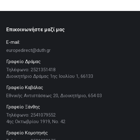
Επικοινωνήστε μαζί μας
E-mail:
europedirect@duth.gr
Γραφείο Δράμας
Τηλέφωνο: 2521351418
Διοικητήριο Δράμας 1ης Ιουλίου 1, 66133
Γραφείο Καβάλας
Εθνικής Αντιστάσεως 20, Διοικητήριο, 654 03
Γραφείο Ξάνθης
Τηλέφωνο: 2541079552
4ης Οκτωβρίου 1919, Νο. 42
Γραφείο Κομοτηνής