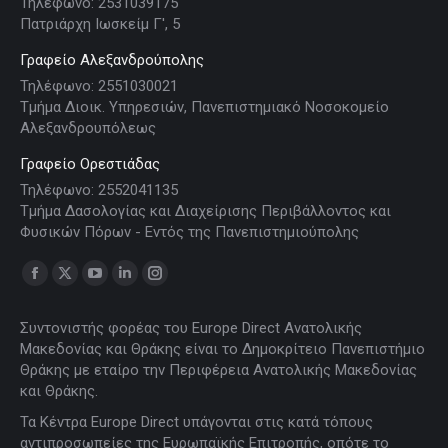
Τηλέφωνο: 2531039175
Πατριάρχη Ιωσκείμ Γ', 5
Γραφείο Αλεξανδρούπολης
Τηλέφωνο: 2551030021
Τμήμα Διοικ. Υπηρεσιών, Πανεπιστημιακό Νοσοκομείο
Αλεξανδρουπόλεως
Γραφείο Ορεστιάδας
Τηλέφωνο: 2552041135
Τμήμα Δασολογίας και Διαχείρισης Περιβάλλοντος και
Φυσικών Πόρων - Εντός της Πανεπιστημιούπολης
Find us on:
Facebook
X
YouTube
Linkedin
Instagram
page
page
page
page
page
Συντονιστής φορέας του Europe Direct Ανατολικής
opens
opens
opens
opens
opens
Μακεδονίας και Θράκης είναι το Δημοκρίτειο Πανεπιστήμιο
in
in
in
in
in
Θράκης με εταίρο την Περιφέρεια Ανατολικής Μακεδονίας
new
new
new
new
new
και Θράκης.
window
window
window
window
window
Τα Κέντρα Europe Direct υπάγονται στις κατά τόπους
αντιπροσωπείες της Ευρωπαϊκής Επιτροπής, οπότε το