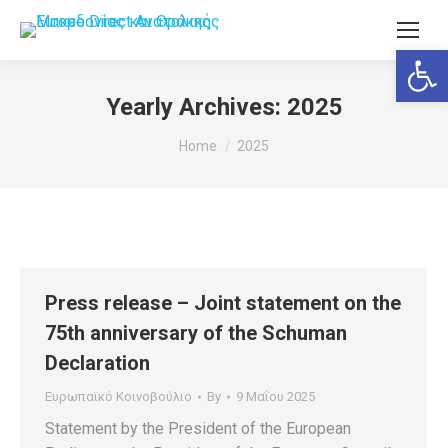
Ανοίξτε
Yearly Archives:
2025
You are here:
Home
2025
Press release – Joint statement on the
75th anniversary of the Schuman
Declaration
Ευρωπαϊκό Κοινοβούλιο
By
9 Μαΐου 2025
Statement by the President of the European