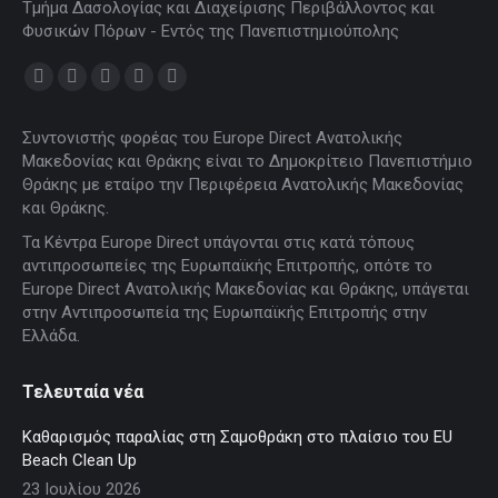
Τμήμα Δασολογίας και Διαχείρισης Περιβάλλοντος και
Φυσικών Πόρων - Εντός της Πανεπιστημιούπολης
Find us on:
Facebook
X
YouTube
Linkedin
Instagram
page
page
page
page
page
Συντονιστής φορέας του Europe Direct Ανατολικής
opens
opens
opens
opens
opens
Μακεδονίας και Θράκης είναι το Δημοκρίτειο Πανεπιστήμιο
in
in
in
in
in
Θράκης με εταίρο την Περιφέρεια Ανατολικής Μακεδονίας
new
new
new
new
new
και Θράκης.
window
window
window
window
window
Τα Κέντρα Europe Direct υπάγονται στις κατά τόπους
αντιπροσωπείες της Ευρωπαϊκής Επιτροπής, οπότε το
Europe Direct Ανατολικής Μακεδονίας και Θράκης, υπάγεται
στην Αντιπροσωπεία της Ευρωπαϊκής Επιτροπής στην
Ελλάδα.
Τελευταία νέα
Καθαρισμός παραλίας στη Σαμοθράκη στο πλαίσιο του EU
Beach Clean Up
23 Ιουλίου 2026