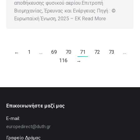
αποθήκευσης φυσικού αερίου.Επιτροπή
Βιομηχανίας, Έρευνας και Ενέργειας Πηγή : ©
Ευρωπαϊκή Ένωση, 2025 – EK Read More
←
1
…
69
70
71
72
73
…
116
→
Επικοινωνήστε μαζί μας
E-mail:
europedirect@duth.gr
Γραφείο Δράμας