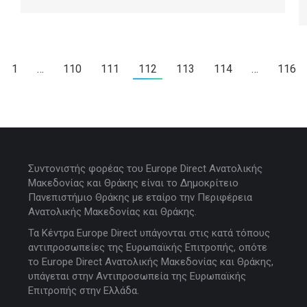
1
…
110
111
112
113
114
…
116
Συντονιστής φορέας του Europe Direct Ανατολικής
Μακεδονίας και Θράκης είναι το Δημοκρίτειο
Πανεπιστήμιο Θράκης με εταίρο την Περιφέρεια
Ανατολικής Μακεδονίας και Θράκης.
Τα Κέντρα Europe Direct υπάγονται στις κατά τόπους
αντιπροσωπείες της Ευρωπαϊκής Επιτροπής, οπότε
το Europe Direct Ανατολικής Μακεδονίας και Θράκης,
υπάγεται στην Αντιπροσωπεία της Ευρωπαϊκής
Επιτροπής στην Ελλάδα.