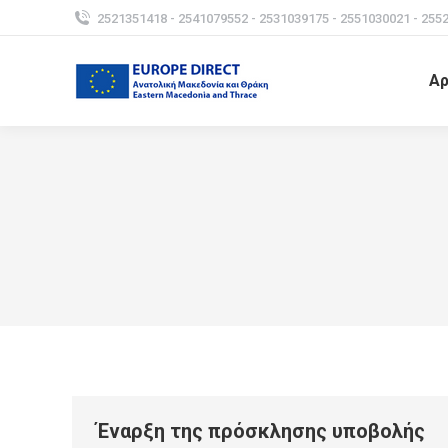
2521351418 - 2541079552 - 2531039175 - 2551030021 - 255
Αρ
Έναρξη της πρόσκλησης υποβολής