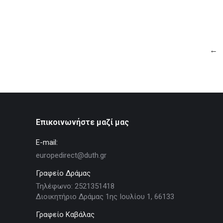
←
Επικοινωνήστε μαζί μας
E-mail:
europedirect@duth.gr
Γραφείο Δράμας
Τηλέφωνο: 2521351418
Διοικητήριο Δράμας 1ης Ιουλίου 1, 66133
Γραφείο Καβάλας