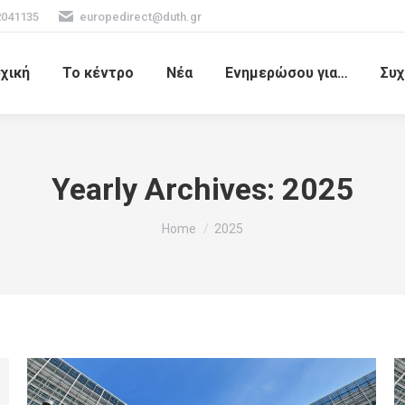
2041135
europedirect@duth.gr
χική
Το κέντρο
Νέα
Ενημερώσου για…
Συχ
Yearly Archives:
2025
You are here:
Home
2025