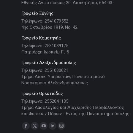
Εθνικής Αντιστάσεως 20, Διοικητήριο, 654 03
Γραφείο Ξάνθης
Τηλέφωνο: 2541079552
4ης Οκτωβρίου 1919, Νο. 42
Γραφείο Κομοτηνής
Τηλέφωνο: 2531039175
Πατριάρχη Ιωσκείμ Γ', 5
Γραφείο Αλεξανδρούπολης
Τηλέφωνο: 2551030021
Τμήμα Διοικ. Υπηρεσιών, Πανεπιστημιακό
Νοσοκομείο Αλεξανδρουπόλεως
Γραφείο Ορεστιάδας
Τηλέφωνο: 2552041135
Τμήμα Δασολογίας και Διαχείρισης Περιβάλλοντος
και Φυσικών Πόρων - Εντός της Πανεπιστημιούπολης
Find us on:
Facebook
X
YouTube
Linkedin
Instagram