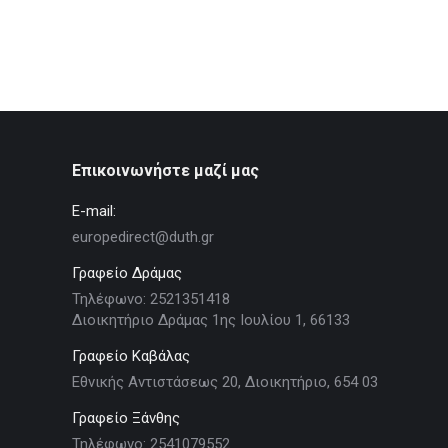
Επικοινωνήστε μαζί μας
E-mail:
europedirect@duth.gr
Γραφείο Δράμας
Τηλέφωνο: 2521351418
Διοικητήριο Δράμας 1ης Ιουλίου 1, 66133
Γραφείο Καβάλας
Εθνικής Αντιστάσεως 20, Διοικητήριο, 654 03
Γραφείο Ξάνθης
Τηλέφωνο: 2541079552