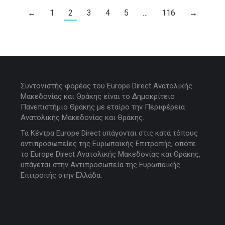
←
1
2
3
4
5
…
116
→
Συντονιστής φορέας του Europe Direct Ανατολικής
Μακεδονίας και Θράκης είναι το Δημοκρίτειο
Πανεπιστήμιο Θράκης με εταίρο την Περιφέρεια
Ανατολικής Μακεδονίας και Θράκης.
Τα Κέντρα Europe Direct υπάγονται στις κατά τόπους
αντιπροσωπείες της Ευρωπαϊκής Επιτροπής, οπότε
το Europe Direct Ανατολικής Μακεδονίας και Θράκης,
υπάγεται στην Αντιπροσωπεία της Ευρωπαϊκής
Επιτροπής στην Ελλάδα.