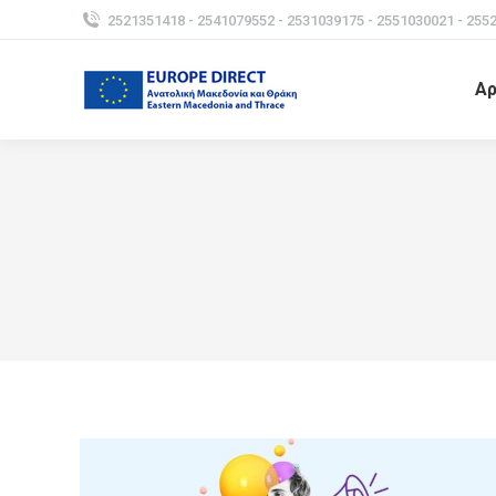
2521351418 - 2541079552 - 2531039175 - 2551030021 - 255
Αρ