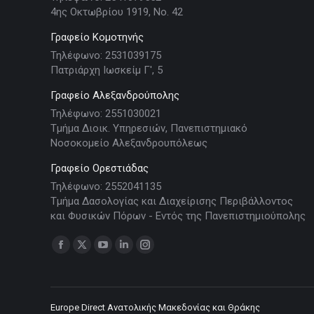
4ης Οκτωβρίου 1919, Νο. 42
Γραφείο Κομοτηνής
Τηλέφωνο: 2531039175
Πατριάρχη Ιωσκείμ Γ', 5
Γραφείο Αλεξανδρούπολης
Τηλέφωνο: 2551030021
Τμήμα Διοικ. Υπηρεσιών, Πανεπιστημιακό
Νοσοκομείο Αλεξανδρουπόλεως
Γραφείο Ορεστιάδας
Τηλέφωνο: 2552041135
Τμήμα Δασολογίας και Διαχείρισης Περιβάλλοντος
και Φυσικών Πόρων - Εντός της Πανεπιστημιούπολης
Find us on:
Facebook
X
YouTube
Linkedin
Instagram
page
page
page
page
page
opens
opens
opens
opens
opens
in
in
in
in
in
Europe Direct Ανατολικής Μακεδονίας και Θράκης