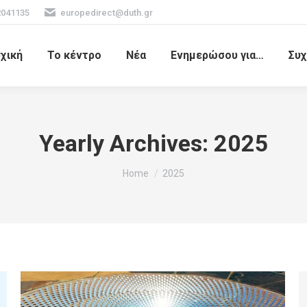
2041135
europedirect@duth.gr
χική
Το κέντρο
Νέα
Ενημερώσου για…
Συχ
Yearly Archives:
2025
You are here:
Home
2025