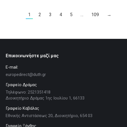
1
2
3
4
5
…
109
→
Επικοινωνήστε μαζί μας
E-mail:
europedirect@duth.gr
Γραφείο Δράμας
Τηλέφωνο: 2521351418
Διοικητήριο Δράμας 1ης Ιουλίου 1, 66133
Γραφείο Καβάλας
Εθνικής Αντιστάσεως 20, Διοικητήριο, 654 03
Γραφείο Ξάνθης