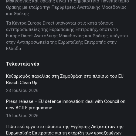
Μακεδονίας και Θράκης είναι το Δημοκρίτειο Πανεπιστήμιο
in
in
in
in
in
Θράκης με εταίρο την Περιφέρεια Ανατολικής Μακεδονίας
new
new
new
new
new
και Θράκης.
window
window
window
window
window
Τα Κέντρα Europe Direct υπάγονται στις κατά τόπους
αντιπροσωπείες της Ευρωπαϊκής Επιτροπής, οπότε το
Europe Direct Ανατολικής Μακεδονίας και Θράκης, υπάγεται
στην Αντιπροσωπεία της Ευρωπαϊκής Επιτροπής στην
Ελλάδα.
Τελευταία νέα
Καθαρισμός παραλίας στη Σαμοθράκη στο πλαίσιο του EU
Beach Clean Up
23 Ιουλίου 2026
Press release – EU defence innovation: deal with Council on
new AGILE programme
15 Ιουλίου 2026
Πιλοτικά έργα στο πλαίσιο της Εγγύησης Δεξιοτήτων της
Ευρωπαϊκής Επιτροπής για τη στήριξη των εργαζομένων