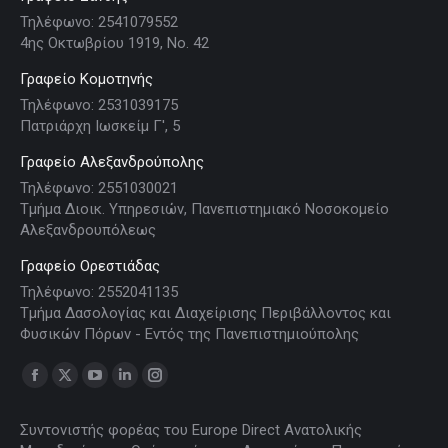
Τηλέφωνο: 2541079552
4ης Οκτωβρίου 1919, Νο. 42
Γραφείο Κομοτηνής
Τηλέφωνο: 2531039175
Πατριάρχη Ιωσκείμ Γ', 5
Γραφείο Αλεξανδρούπολης
Τηλέφωνο: 2551030021
Τμήμα Διοικ. Υπηρεσιών, Πανεπιστημιακό Νοσοκομείο
Αλεξανδρουπόλεως
Γραφείο Ορεστιάδας
Τηλέφωνο: 2552041135
Τμήμα Δασολογίας και Διαχείρισης Περιβάλλοντος και
Φυσικών Πόρων - Εντός της Πανεπιστημιούπολης
Find us on:
Facebook
X
YouTube
Linkedin
Instagram
page
page
page
page
page
Συντονιστής φορέας του Europe Direct Ανατολικής
opens
opens
opens
opens
opens