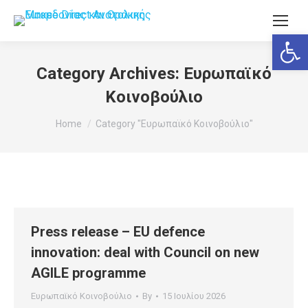
Ανοίξτε
Category Archives:
Ευρωπαϊκό
Κοινοβούλιο
You are here:
Home
Category "Ευρωπαϊκό Κοινοβούλιο"
Press release – EU defence
innovation: deal with Council on new
AGILE programme
Ευρωπαϊκό Κοινοβούλιο
By
15 Ιουλίου 2026