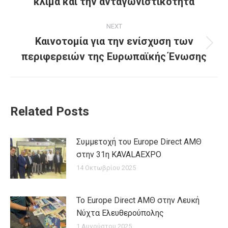
κλίμα και την ανταγωνιστικότητα
NEXT
Καινοτομία για την ενίσχυση των
Next
περιφερειών της Ευρωπαϊκής Ένωσης
post:
Related Posts
Συμμετοχή του Europe Direct ΑΜΘ
στην 31η KAVALAEXPO
14 Οκτωβρίου 2025
Το Europe Direct ΑΜΘ στην Λευκή
Νύχτα Ελευθερούπολης
1 Αυγούστου 2025