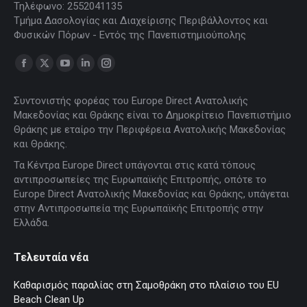
Τηλέφωνο: 2552041135
Τμήμα Δασολογίας και Διαχείρισης Περιβάλλοντος και
Φυσικών Πόρων - Εντός της Πανεπιστημιούπολης
Find us on:
Facebook
X
YouTube
Linkedin
Instagram
page
page
page
page
page
Συντονιστής φορέας του Europe Direct Ανατολικής
opens
opens
opens
opens
opens
Μακεδονίας και Θράκης είναι το Δημοκρίτειο Πανεπιστήμιο
in
in
in
in
in
Θράκης με εταίρο την Περιφέρεια Ανατολικής Μακεδονίας
new
new
new
new
new
και Θράκης.
window
window
window
window
window
Τα Κέντρα Europe Direct υπάγονται στις κατά τόπους
αντιπροσωπείες της Ευρωπαϊκής Επιτροπής, οπότε το
Europe Direct Ανατολικής Μακεδονίας και Θράκης, υπάγεται
στην Αντιπροσωπεία της Ευρωπαϊκής Επιτροπής στην
Ελλάδα.
Τελευταία νέα
Καθαρισμός παραλίας στη Σαμοθράκη στο πλαίσιο του EU
Beach Clean Up