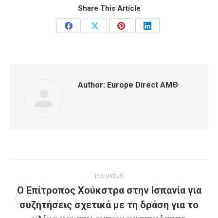
Share This Article
Share
Share
Share
Share
on
on
on
on
Facebook
X
Pinterest
LinkedIn
Author:
Europe Direct ΑΜΘ
Post
PREVIOUS
navigation
O Επίτροπος Χούκστρα στην Ισπανία για
συζητήσεις σχετικά με τη δράση για το
Previous
post: