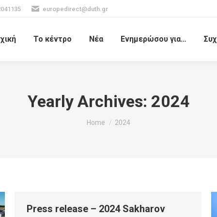
2041135
europedirect@duth.gr
χική
Το κέντρο
Νέα
Ενημερώσου για…
Συχ
Yearly Archives:
2024
You are here:
Home
2024
Press release – 2024 Sakharov