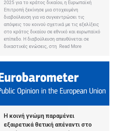
2025 για το κράτος δικαίου, η Ευρωπαϊκή
Επιτροπή ξεκίνησε μια στοχευμένη
διαβούλευση για να συγκεντρώσει τις
απόψεις του κοινού σχετικά με τις εξελίξεις
στο κράτος δικαίου σε εθνικό και ευρωπαϊκό
επίπεδο. Η διαβούλευση απευθύνεται σε
δικαστικές ενώσεις, στη Read More
H κοινή γνώμη παραμένει
εξαιρετικά θετική απέναντι στο