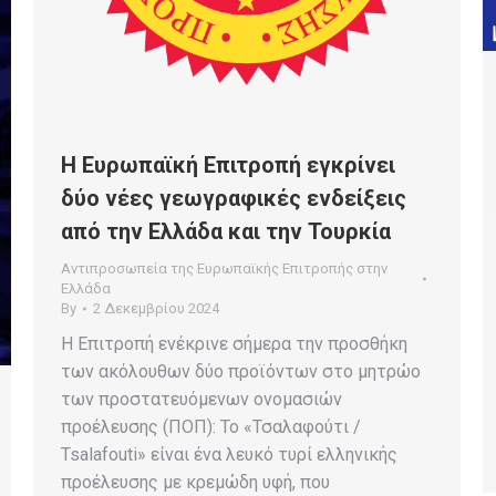
Η Ευρωπαϊκή Επιτροπή εγκρίνει
δύο νέες γεωγραφικές ενδείξεις
από την Ελλάδα και την Τουρκία
Αντιπροσωπεία της Ευρωπαϊκής Επιτροπής στην
Ελλάδα
By
2 Δεκεμβρίου 2024
Η Επιτροπή ενέκρινε σήμερα την προσθήκη
των ακόλουθων δύο προϊόντων στο μητρώο
των προστατευόμενων ονομασιών
προέλευσης (ΠΟΠ): Το «Τσαλαφούτι /
Tsalafouti» είναι ένα λευκό τυρί ελληνικής
προέλευσης με κρεμώδη υφή, που