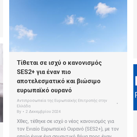
Τίθεται σε ισχύ o κανονισμός
SES2+ για έναν πιο
αποτελεσματικό και βιώσιμο
ευρωπαϊκό ουρανό
Αντιπροσωπεία της Ευρωπαϊκής Επιτροπής στην
Ελλάδα
By
2 Δεκεμβρίου 2024
Χθες, τέθηκε σε ισχύ ο νέος κανονισμός για
τον Ενιαίο Ευρωπαϊκό Ουρανό (SES2+), με τον
οποίο έγινε ένα σημαντικό βήμα προς έναν