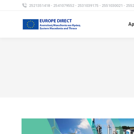
2521351418 - 2541079552 - 2531039175 - 2551030021 - 255
Αρ