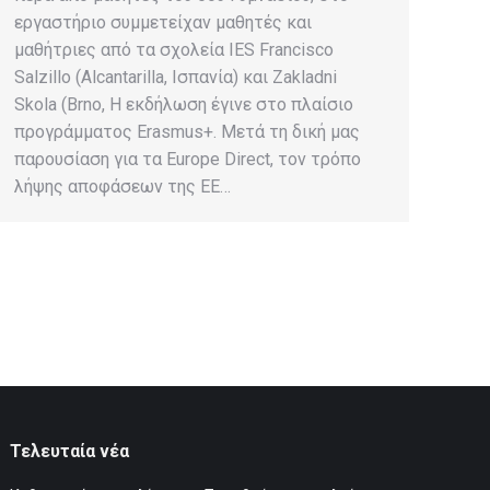
εργαστήριο συμμετείχαν μαθητές και
μαθήτριες από τα σχολεία IES Francisco
Salzillo (Alcantarilla, Ισπανία) και Zakladni
Skola (Brno, Η εκδήλωση έγινε στο πλαίσιο
προγράμματος Erasmus+. Μετά τη δική μας
παρουσίαση για τα Europe Direct, τον τρόπο
λήψης αποφάσεων της ΕΕ…
Τελευταία νέα