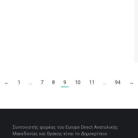
←
1
…
7
8
9
10
11
…
94
→
Συντονιστής φορέας του Europe Direct Ανατολικής
Μακεδονίας και Θράκης είναι το Δημοκρίτειο