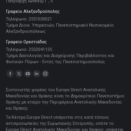
Πατριάρχη Ιωσκείμ Γ', 5
Γραφείο Αλεξανδρούπολης
Τηλέφωνο: 2551030021
Τμήμα Διοικ. Υπηρεσιών, Πανεπιστημιακό Νοσοκομείο
Αλεξανδρουπόλεως
Γραφείο Ορεστιάδας
Τηλέφωνο: 2552041135
Τμήμα Δασολογίας και Διαχείρισης Περιβάλλοντος και
Φυσικών Πόρων - Εντός της Πανεπιστημιούπολης
Find us on:
Facebook
X
YouTube
Linkedin
Instagram
page
page
page
page
page
Συντονιστής φορέας του Europe Direct Ανατολικής
opens
opens
opens
opens
opens
Μακεδονίας και Θράκης είναι το Δημοκρίτειο Πανεπιστήμιο
in
in
in
in
in
Θράκης με εταίρο την Περιφέρεια Ανατολικής Μακεδονίας
new
new
new
new
new
και Θράκης.
window
window
window
window
window
Τα Κέντρα Europe Direct υπάγονται στις κατά τόπους
αντιπροσωπείες της Ευρωπαϊκής Επιτροπής, οπότε το
Europe Direct Ανατολικής Μακεδονίας και Θράκης, υπάγεται