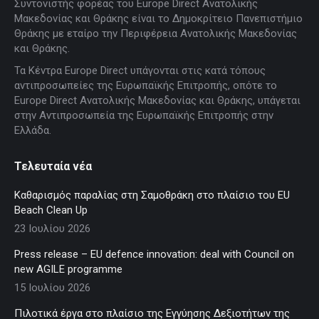
Συντονιστής φορέας του Europe Direct Ανατολικής
opens
opens
opens
opens
opens
Μακεδονίας και Θράκης είναι το Δημοκρίτειο Πανεπιστήμιο
in
in
in
in
in
Θράκης με εταίρο την Περιφέρεια Ανατολικής Μακεδονίας
new
new
new
new
new
και Θράκης.
window
window
window
window
window
Τα Κέντρα Europe Direct υπάγονται στις κατά τόπους
αντιπροσωπείες της Ευρωπαϊκής Επιτροπής, οπότε το
Europe Direct Ανατολικής Μακεδονίας και Θράκης, υπάγεται
στην Αντιπροσωπεία της Ευρωπαϊκής Επιτροπής στην
Ελλάδα.
Τελευταία νέα
Καθαρισμός παραλίας στη Σαμοθράκη στο πλαίσιο του EU
Beach Clean Up
23 Ιουλίου 2026
Press release – EU defence innovation: deal with Council on
new AGILE programme
15 Ιουλίου 2026
Πιλοτικά έργα στο πλαίσιο της Εγγύησης Δεξιοτήτων της