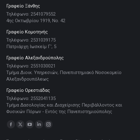
Γραφείο Ξάνθης
Τηλέφωνο: 2541079552
4ης Οκτωβρίου 1919, Νο. 42
Γραφείο Κομοτηνής
Τηλέφωνο: 2531039175
Πατριάρχη Ιωσκείμ Γ', 5
Γραφείο Αλεξανδρούπολης
Τηλέφωνο: 2551030021
Τμήμα Διοικ. Υπηρεσιών, Πανεπιστημιακό Νοσοκομείο
Αλεξανδρουπόλεως
Γραφείο Ορεστιάδας
Τηλέφωνο: 2552041135
Τμήμα Δασολογίας και Διαχείρισης Περιβάλλοντος και
Φυσικών Πόρων - Εντός της Πανεπιστημιούπολης
Find us on:
Facebook
X
YouTube
Linkedin
Instagram
page
page
page
page
page