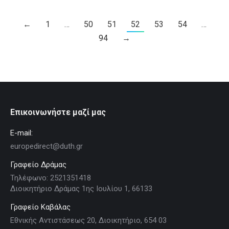
←
1
…
50
51
52
53
54
…
94
→
Επικοινωνήστε μαζί μας
E-mail:
europedirect@duth.gr
Γραφείο Δράμας
Τηλέφωνο: 2521351418
Διοικητήριο Δράμας 1ης Ιουλίου 1, 66133
Γραφείο Καβάλας
Εθνικής Αντιστάσεως 20, Διοικητήριο, 654 03