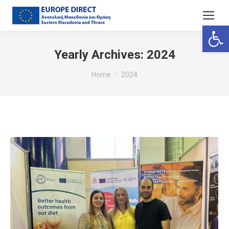
Ανοίξτε
Yearly Archives:
2024
You are here:
Home
2024