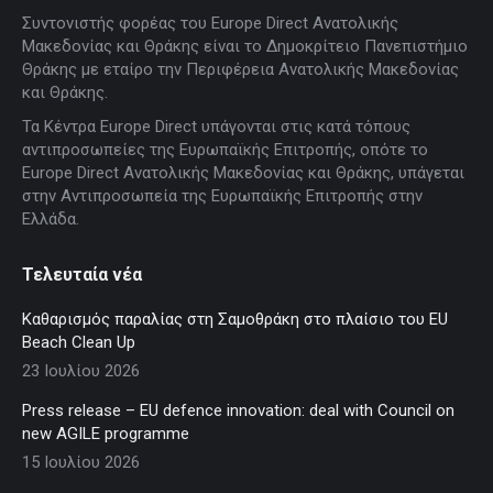
page
page
page
page
page
Συντονιστής φορέας του Europe Direct Ανατολικής
opens
opens
opens
opens
opens
Μακεδονίας και Θράκης είναι το Δημοκρίτειο Πανεπιστήμιο
in
in
in
in
in
Θράκης με εταίρο την Περιφέρεια Ανατολικής Μακεδονίας
new
new
new
new
new
και Θράκης.
window
window
window
window
window
Τα Κέντρα Europe Direct υπάγονται στις κατά τόπους
αντιπροσωπείες της Ευρωπαϊκής Επιτροπής, οπότε το
Europe Direct Ανατολικής Μακεδονίας και Θράκης, υπάγεται
στην Αντιπροσωπεία της Ευρωπαϊκής Επιτροπής στην
Ελλάδα.
Τελευταία νέα
Καθαρισμός παραλίας στη Σαμοθράκη στο πλαίσιο του EU
Beach Clean Up
23 Ιουλίου 2026
Press release – EU defence innovation: deal with Council on
new AGILE programme
15 Ιουλίου 2026