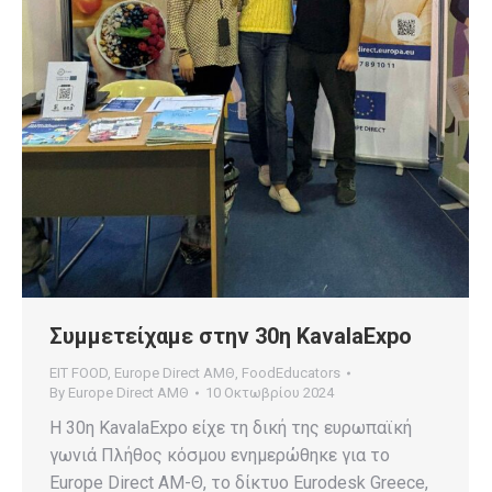
Συμμετείχαμε στην 30η KavalaExpo
EIT FOOD
,
Europe Direct ΑΜΘ
,
FoodEducators
By
Europe Direct ΑΜΘ
10 Οκτωβρίου 2024
Η 30η KavalaExpo είχε τη δική της ευρωπαϊκή
γωνιά Πλήθος κόσμου ενημερώθηκε για το
Europe Direct ΑΜ-Θ, το δίκτυο Eurodesk Greece,