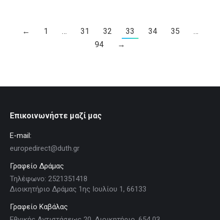
←
1
…
31
32
33
34
35
…
94
→
Επικοινωνήστε μαζί μας
E-mail:
europedirect@duth.gr
Γραφείο Δράμας
Τηλέφωνο: 2521351418
Διοικητήριο Δράμας 1ης Ιουλίου 1, 66133
Γραφείο Καβάλας
Εθνικής Αντιστάσεως 20, Διοικητήριο, 654 03