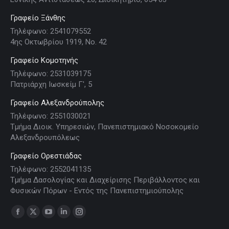
Γραφείο Ξάνθης
Τηλέφωνο: 2541079552
4ης Οκτωβρίου 1919, Νο. 42
Γραφείο Κομοτηνής
Τηλέφωνο: 2531039175
Πατριάρχη Ιωσκείμ Γ', 5
Γραφείο Αλεξανδρούπολης
Τηλέφωνο: 2551030021
Τμήμα Διοικ. Υπηρεσιών, Πανεπιστημιακό Νοσοκομείο
Αλεξανδρουπόλεως
Γραφείο Ορεστιάδας
Τηλέφωνο: 2552041135
Τμήμα Δασολογίας και Διαχείρισης Περιβάλλοντος και
Φυσικών Πόρων - Εντός της Πανεπιστημιούπολης
Find us on:
Facebook
X
YouTube
Linkedin
Instagram