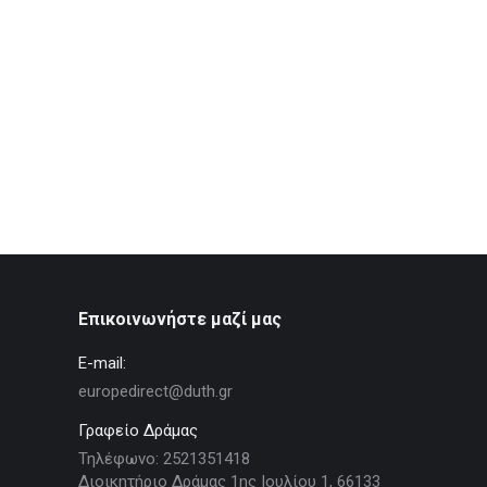
Επικοινωνήστε μαζί μας
E-mail:
europedirect@duth.gr
Γραφείο Δράμας
Τηλέφωνο: 2521351418
Διοικητήριο Δράμας 1ης Ιουλίου 1, 66133