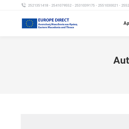
2521351418 - 2541079552 - 2531039175 - 2551030021 - 255
Αρ
Aut