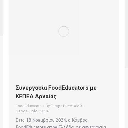
Συνεργασία FoodEducators με
ΚΕΠΕΑ Αρναίας
FoodEducators
By
Europe Direct ΑΜΘ
30 Νοεμβρίου 2024
Στις 18 Νοεμβρίου 2024, ο Κόμβος
FoodEducators στην Ελλάδα, σε συνεργασία