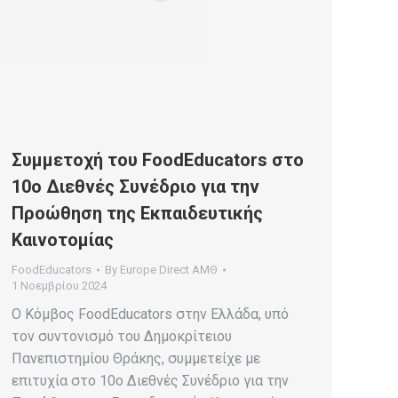
Συμμετοχή του FoodEducators στο
10ο Διεθνές Συνέδριο για την
Προώθηση της Εκπαιδευτικής
Καινοτομίας
FoodEducators
By
Europe Direct ΑΜΘ
1 Νοεμβρίου 2024
Ο Κόμβος FoodEducators στην Ελλάδα, υπό
τον συντονισμό του Δημοκρίτειου
Πανεπιστημίου Θράκης, συμμετείχε με
επιτυχία στο 10ο Διεθνές Συνέδριο για την