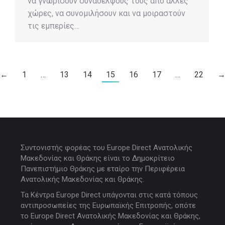
να γνωρίσουν συναδέλφους τους από άλλες
χώρες, να συνομιλήσουν και να μοιραστούν
τις εμπερίες…
←
1
…
13
14
15
16
17
…
22
Συντονιστής φορέας του Europe Direct Ανατολικής
Μακεδονίας και Θράκης είναι το Δημοκρίτειο
Πανεπιστήμιο Θράκης με εταίρο την Περιφέρεια
Ανατολικής Μακεδονίας και Θράκης.
Τα Κέντρα Europe Direct υπάγονται στις κατά τόπους
αντιπροσωπείες της Ευρωπαϊκής Επιτροπής, οπότε
το Europe Direct Ανατολικής Μακεδονίας και Θράκης,