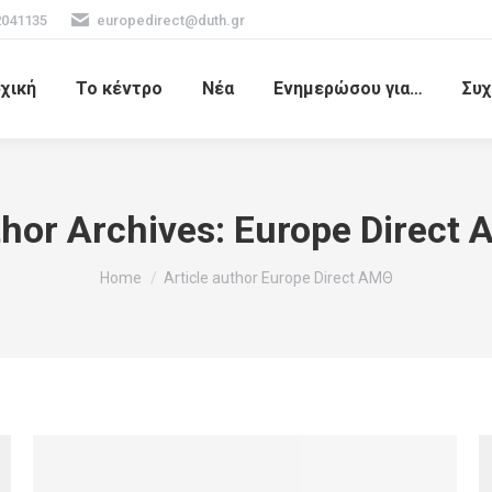
2041135
europedirect@duth.gr
χική
Το κέντρο
Νέα
Ενημερώσου για…
Συχ
hor Archives:
Europe Direct
You are here:
Home
Article author Europe Direct ΑΜΘ