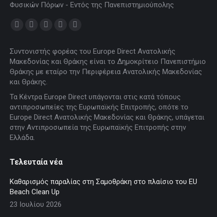
Φυσικών Πόρων - Εντός της Πανεπιστημιούπολης
Find us on:
Facebook
X
YouTube
Linkedin
Instagram
page
page
page
page
page
Συντονιστής φορέας του Europe Direct Ανατολικής
opens
opens
opens
opens
opens
Μακεδονίας και Θράκης είναι το Δημοκρίτειο Πανεπιστήμιο
in
in
in
in
in
Θράκης με εταίρο την Περιφέρεια Ανατολικής Μακεδονίας
new
new
new
new
new
και Θράκης.
window
window
window
window
window
Τα Κέντρα Europe Direct υπάγονται στις κατά τόπους
αντιπροσωπείες της Ευρωπαϊκής Επιτροπής, οπότε το
Europe Direct Ανατολικής Μακεδονίας και Θράκης, υπάγεται
στην Αντιπροσωπεία της Ευρωπαϊκής Επιτροπής στην
Ελλάδα.
Τελευταία νέα
Καθαρισμός παραλίας στη Σαμοθράκη στο πλαίσιο του EU
Beach Clean Up
23 Ιουλίου 2026