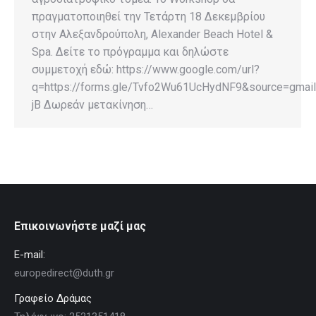
πραγματοποιηθεί την Τετάρτη 18 Δεκεμβρίου
στην Αλεξανδρούπολη, Alexander Beach Hotel &
Spa. Δείτε το πρόγραμμα και δηλώστε
συμμετοχή εδώ: https://www.google.com/url?
q=https://forms.gle/Tvfo2Wu61UcHydNF9&source=g
jB Δωρεάν μετακίνηση…
Επικοινωνήστε μαζί μας
E-mail:
europedirect@duth.gr
Γραφείο Δράμας