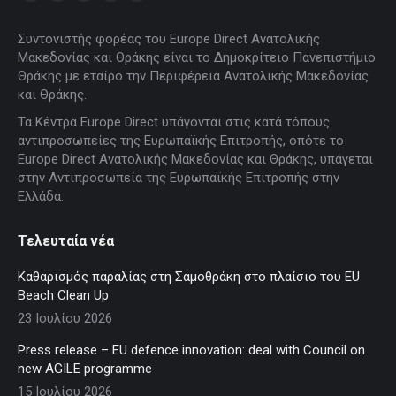
Facebook
X
YouTube
Linkedin
Instagram
page
page
page
page
page
Συντονιστής φορέας του Europe Direct Ανατολικής
opens
opens
opens
opens
opens
Μακεδονίας και Θράκης είναι το Δημοκρίτειο Πανεπιστήμιο
in
in
in
in
in
Θράκης με εταίρο την Περιφέρεια Ανατολικής Μακεδονίας
new
new
new
new
new
και Θράκης.
window
window
window
window
window
Τα Κέντρα Europe Direct υπάγονται στις κατά τόπους
αντιπροσωπείες της Ευρωπαϊκής Επιτροπής, οπότε το
Europe Direct Ανατολικής Μακεδονίας και Θράκης, υπάγεται
στην Αντιπροσωπεία της Ευρωπαϊκής Επιτροπής στην
Ελλάδα.
Τελευταία νέα
Καθαρισμός παραλίας στη Σαμοθράκη στο πλαίσιο του EU
Beach Clean Up
23 Ιουλίου 2026
Press release – EU defence innovation: deal with Council on
new AGILE programme
15 Ιουλίου 2026