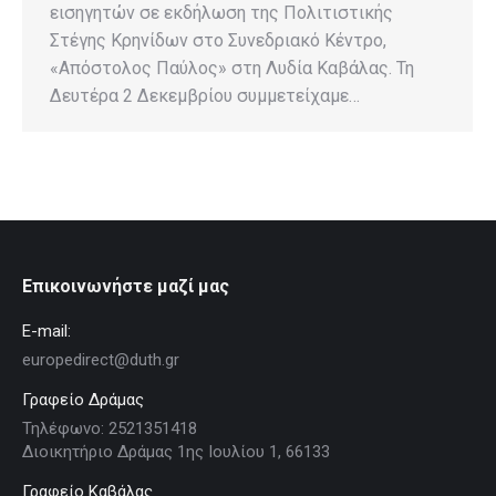
εισηγητών σε εκδήλωση της Πολιτιστικής
Στέγης Κρηνίδων στο Συνεδριακό Κέντρο,
«Απόστολος Παύλος» στη Λυδία Καβάλας. Τη
Δευτέρα 2 Δεκεμβρίου συμμετείχαμε…
Επικοινωνήστε μαζί μας
E-mail:
europedirect@duth.gr
Γραφείο Δράμας
Τηλέφωνο: 2521351418
Διοικητήριο Δράμας 1ης Ιουλίου 1, 66133
Γραφείο Καβάλας