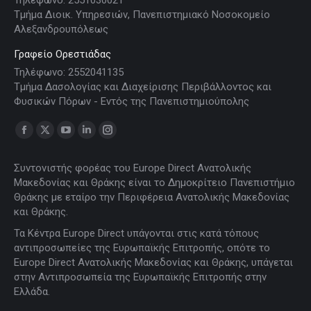
Τμήμα Διοικ. Υπηρεσιών, Πανεπιστημιακό Νοσοκομείο
Αλεξανδρουπόλεως
Γραφείο Ορεστιάδας
Τηλέφωνο: 2552041135
Τμήμα Δασολογίας και Διαχείρισης Περιβάλλοντος και
Φυσικών Πόρων - Εντός της Πανεπιστημιούπολης
Find us on:
Facebook
X
YouTube
Linkedin
Instagram
page
page
page
page
page
Συντονιστής φορέας του Europe Direct Ανατολικής
opens
opens
opens
opens
opens
Μακεδονίας και Θράκης είναι το Δημοκρίτειο Πανεπιστήμιο
in
in
in
in
in
Θράκης με εταίρο την Περιφέρεια Ανατολικής Μακεδονίας
new
new
new
new
new
και Θράκης.
window
window
window
window
window
Τα Κέντρα Europe Direct υπάγονται στις κατά τόπους
αντιπροσωπείες της Ευρωπαϊκής Επιτροπής, οπότε το
Europe Direct Ανατολικής Μακεδονίας και Θράκης, υπάγεται
στην Αντιπροσωπεία της Ευρωπαϊκής Επιτροπής στην
Ελλάδα.