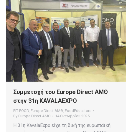
Συμμετοχή του Europe Direct ΑΜΘ
στην 31η KAVALAEXPO
EIT FOOD
,
Europe Direct ΑΜΘ
,
FoodEducators
By
Europe Direct ΑΜΘ
14 Οκτωβρίου 2025
Η 31η KavalaExpo είχε τη δική της ευρωπαϊκή