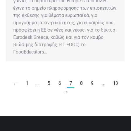
γωνιά, το περίπτερο του Europe Direct ΑΜΘ
έγινε το σημείο πληροφόρησης των επισκεπτών
της έκθεσης για θέματα ευρωπαϊκά, για
προγράμματα κινητικότητας, για ευκαιρίες που
προσφέρει η EE σε νέες και νέους, για το δίκτυο
Eurodesk Greece, καθώς και για τον κόμβο
βιώσιμης διατροφής EIT FOOD, το
FoodEducators…
←
1
…
5
6
7
8
9
…
13
→