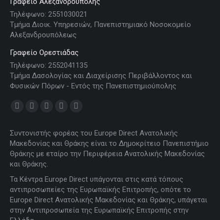
Γραφείο Αλεξανδρούπολης
Τηλέφωνο: 2551030021
Τμήμα Διοικ. Υπηρεσιών, Πανεπιστημιακό Νοσοκομείο
Αλεξανδρουπόλεως
Γραφείο Ορεστιάδας
Τηλέφωνο: 2552041135
Τμήμα Δασολογίας και Διαχείρισης Περιβάλλοντος και
Φυσικών Πόρων - Εντός της Πανεπιστημιούπολης
Find us on:
Facebook
X
YouTube
Linkedin
Instagram
page
page
page
page
page
Συντονιστής φορέας του Europe Direct Ανατολικής
opens
opens
opens
opens
opens
Μακεδονίας και Θράκης είναι το Δημοκρίτειο Πανεπιστήμιο
in
in
in
in
in
Θράκης με εταίρο την Περιφέρεια Ανατολικής Μακεδονίας
new
new
new
new
new
και Θράκης.
window
window
window
window
window
Τα Κέντρα Europe Direct υπάγονται στις κατά τόπους
αντιπροσωπείες της Ευρωπαϊκής Επιτροπής, οπότε το
Europe Direct Ανατολικής Μακεδονίας και Θράκης, υπάγεται
στην Αντιπροσωπεία της Ευρωπαϊκής Επιτροπής στην