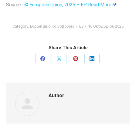
Source :
© European Union, 2025 – EP
Read More
Category:
Ευρωπαϊκό Κοινοβούλιο
By
16 Οκτωβρίου 2025
Share This Article
Share
Share
Share
Share
on
on
on
on
Facebook
X
Pinterest
LinkedIn
Author: