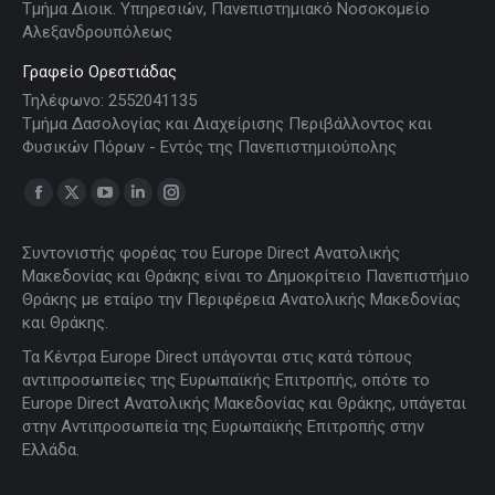
Τμήμα Διοικ. Υπηρεσιών, Πανεπιστημιακό Νοσοκομείο
Αλεξανδρουπόλεως
Γραφείο Ορεστιάδας
Τηλέφωνο: 2552041135
Τμήμα Δασολογίας και Διαχείρισης Περιβάλλοντος και
Φυσικών Πόρων - Εντός της Πανεπιστημιούπολης
Find us on:
Facebook
X
YouTube
Linkedin
Instagram
page
page
page
page
page
Συντονιστής φορέας του Europe Direct Ανατολικής
opens
opens
opens
opens
opens
Μακεδονίας και Θράκης είναι το Δημοκρίτειο Πανεπιστήμιο
in
in
in
in
in
Θράκης με εταίρο την Περιφέρεια Ανατολικής Μακεδονίας
new
new
new
new
new
και Θράκης.
window
window
window
window
window
Τα Κέντρα Europe Direct υπάγονται στις κατά τόπους
αντιπροσωπείες της Ευρωπαϊκής Επιτροπής, οπότε το
Europe Direct Ανατολικής Μακεδονίας και Θράκης, υπάγεται
στην Αντιπροσωπεία της Ευρωπαϊκής Επιτροπής στην
Ελλάδα.