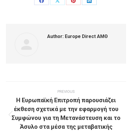
Share
Share
Share
Share
on
on
on
on
Facebook
X
Pinterest
LinkedIn
Author:
Europe Direct ΑΜΘ
Post
PREVIOUS
navigation
Η Ευρωπαϊκή Επιτροπή παρουσιάζει
έκθεση σχετικά με την εφαρμογή του
Συμφώνου για τη Μετανάστευση και το
Previous
post:
Άσυλο στα μέσα της μεταβατικής