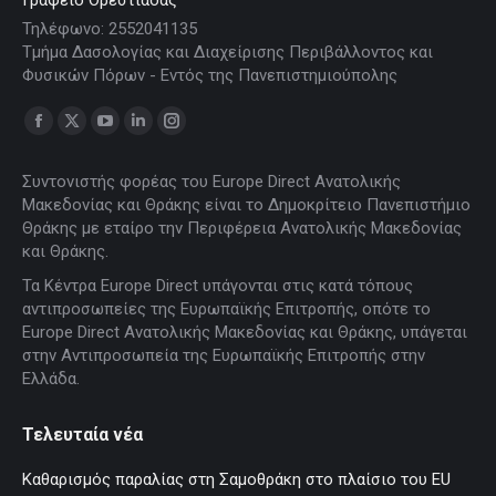
Γραφείο Ορεστιάδας
Τηλέφωνο: 2552041135
Τμήμα Δασολογίας και Διαχείρισης Περιβάλλοντος και
Φυσικών Πόρων - Εντός της Πανεπιστημιούπολης
Find us on:
Facebook
X
YouTube
Linkedin
Instagram
page
page
page
page
page
Συντονιστής φορέας του Europe Direct Ανατολικής
opens
opens
opens
opens
opens
Μακεδονίας και Θράκης είναι το Δημοκρίτειο Πανεπιστήμιο
in
in
in
in
in
Θράκης με εταίρο την Περιφέρεια Ανατολικής Μακεδονίας
new
new
new
new
new
και Θράκης.
window
window
window
window
window
Τα Κέντρα Europe Direct υπάγονται στις κατά τόπους
αντιπροσωπείες της Ευρωπαϊκής Επιτροπής, οπότε το
Europe Direct Ανατολικής Μακεδονίας και Θράκης, υπάγεται
στην Αντιπροσωπεία της Ευρωπαϊκής Επιτροπής στην
Ελλάδα.
Τελευταία νέα
Καθαρισμός παραλίας στη Σαμοθράκη στο πλαίσιο του EU