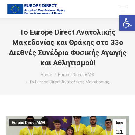
Ανοίξτε
Το Europe Direct Ανατολικής
Μακεδονίας και Θράκης στο 33ο
Διεθνές Συνέδριο Φυσικής Αγωγής
και Αθλητισμού!
You are here:
Home
Europe Direct ΑΜΘ
Το Europe Direct Ανατολικής Μακεδονίας…
Europe Direct ΑΜΘ
Ιούν
11