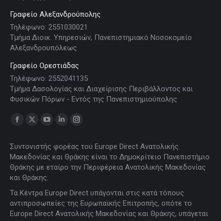
Γραφείο Αλεξανδρούπολης
Τηλέφωνο: 2551030021
Τμήμα Διοικ. Υπηρεσιών, Πανεπιστημιακό Νοσοκομείο
Αλεξανδρουπόλεως
Γραφείο Ορεστιάδας
Τηλέφωνο: 2552041135
Τμήμα Δασολογίας και Διαχείρισης Περιβάλλοντος και
Φυσικών Πόρων - Εντός της Πανεπιστημιούπολης
Find us on:
Facebook
X
YouTube
Linkedin
Instagram
page
page
page
page
page
Συντονιστής φορέας του Europe Direct Ανατολικής
opens
opens
opens
opens
opens
Μακεδονίας και Θράκης είναι το Δημοκρίτειο Πανεπιστήμιο
in
in
in
in
in
Θράκης με εταίρο την Περιφέρεια Ανατολικής Μακεδονίας
new
new
new
new
new
και Θράκης.
window
window
window
window
window
Τα Κέντρα Europe Direct υπάγονται στις κατά τόπους
αντιπροσωπείες της Ευρωπαϊκής Επιτροπής, οπότε το
Europe Direct Ανατολικής Μακεδονίας και Θράκης, υπάγεται