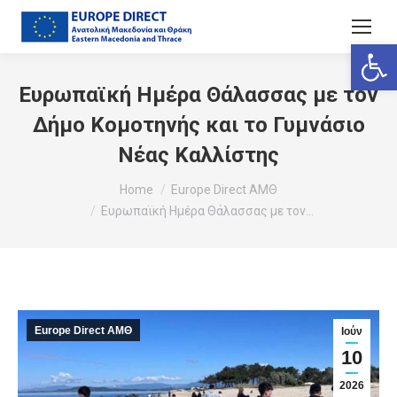
Ανοίξτε
Ευρωπαϊκή Ημέρα Θάλασσας με τον
Δήμο Κομοτηνής και το Γυμνάσιο
Νέας Καλλίστης
You are here:
Home
Europe Direct ΑΜΘ
Ευρωπαϊκή Ημέρα Θάλασσας με τον…
Europe Direct ΑΜΘ
Ιούν
10
2026