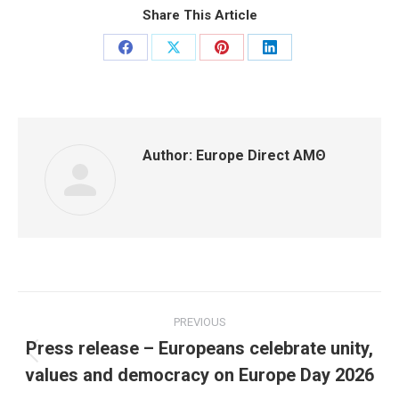
Share This Article
Share
Share
Share
Share
on
on
on
on
Facebook
X
Pinterest
LinkedIn
Author:
Europe Direct ΑΜΘ
Post
PREVIOUS
navigation
Press release – Europeans celebrate unity,
Previous
values and democracy on Europe Day 2026
post: