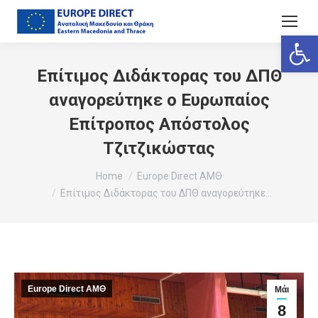
Ανοίξτε
Επίτιμος Διδάκτορας του ΔΠΘ
αναγορεύτηκε ο Ευρωπαίος
Επίτροπος Απόστολος
Τζιτζικώστας
You are here:
Home
Europe Direct ΑΜΘ
Επίτιμος Διδάκτορας του ΔΠΘ αναγορεύτηκε…
Europe Direct ΑΜΘ
Μάι
8