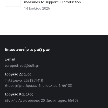
measures to support EU production
14 Ιουλίου 2026
Επικοινωνήστε μαζί μας
E-mail:
europedirect@duth.gr
Γραφείο Δράμας
Τηλέφωνο: 2521351418
Διοικητήριο Δράμας 1ης Ιουλίου 1, 66133
Γραφείο Καβάλας
Εθνικής Αντιστάσεως 20, Διοικητήριο, 654 03