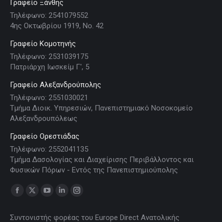
Γραφείο Ξάνθης
Τηλέφωνο: 2541079552
4ης Οκτωβρίου 1919, Νο. 42
Γραφείο Κομοτηνής
Τηλέφωνο: 2531039175
Πατριάρχη Ιωσκείμ Γ', 5
Γραφείο Αλεξανδρούπολης
Τηλέφωνο: 2551030021
Τμήμα Διοικ. Υπηρεσιών, Πανεπιστημιακό Νοσοκομείο
Αλεξανδρουπόλεως
Γραφείο Ορεστιάδας
Τηλέφωνο: 2552041135
Τμήμα Δασολογίας και Διαχείρισης Περιβάλλοντος και
Φυσικών Πόρων - Εντός της Πανεπιστημιούπολης
Find us on:
Facebook
X
YouTube
Linkedin
Instagram
page
page
page
page
page
Συντονιστής φορέας του Europe Direct Ανατολικής
opens
opens
opens
opens
opens