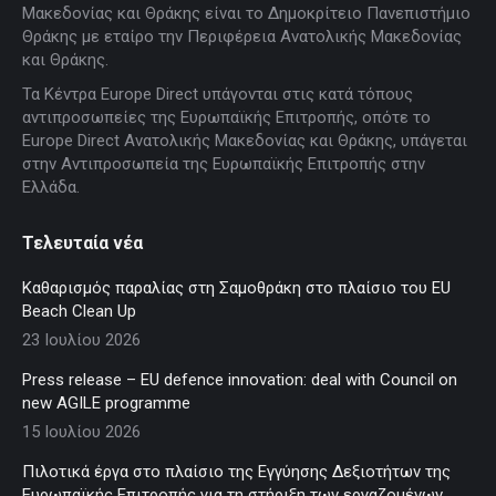
Μακεδονίας και Θράκης είναι το Δημοκρίτειο Πανεπιστήμιο
in
in
in
in
in
Θράκης με εταίρο την Περιφέρεια Ανατολικής Μακεδονίας
new
new
new
new
new
και Θράκης.
window
window
window
window
window
Τα Κέντρα Europe Direct υπάγονται στις κατά τόπους
αντιπροσωπείες της Ευρωπαϊκής Επιτροπής, οπότε το
Europe Direct Ανατολικής Μακεδονίας και Θράκης, υπάγεται
στην Αντιπροσωπεία της Ευρωπαϊκής Επιτροπής στην
Ελλάδα.
Τελευταία νέα
Καθαρισμός παραλίας στη Σαμοθράκη στο πλαίσιο του EU
Beach Clean Up
23 Ιουλίου 2026
Press release – EU defence innovation: deal with Council on
new AGILE programme
15 Ιουλίου 2026
Πιλοτικά έργα στο πλαίσιο της Εγγύησης Δεξιοτήτων της
Ευρωπαϊκής Επιτροπής για τη στήριξη των εργαζομένων