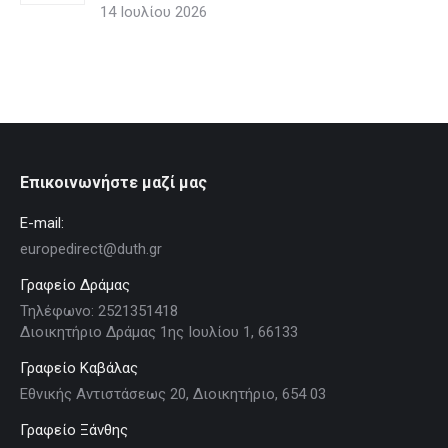
14 Ιουλίου 2026
Επικοινωνήστε μαζί μας
E-mail:
europedirect@duth.gr
Γραφείο Δράμας
Τηλέφωνο: 2521351418
Διοικητήριο Δράμας 1ης Ιουλίου 1, 66133
Γραφείο Καβάλας
Εθνικής Αντιστάσεως 20, Διοικητήριο, 654 03
Γραφείο Ξάνθης