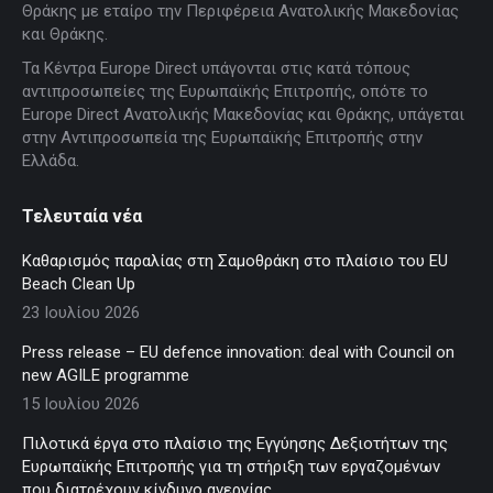
in
in
in
in
in
Θράκης με εταίρο την Περιφέρεια Ανατολικής Μακεδονίας
new
new
new
new
new
και Θράκης.
window
window
window
window
window
Τα Κέντρα Europe Direct υπάγονται στις κατά τόπους
αντιπροσωπείες της Ευρωπαϊκής Επιτροπής, οπότε το
Europe Direct Ανατολικής Μακεδονίας και Θράκης, υπάγεται
στην Αντιπροσωπεία της Ευρωπαϊκής Επιτροπής στην
Ελλάδα.
Τελευταία νέα
Καθαρισμός παραλίας στη Σαμοθράκη στο πλαίσιο του EU
Beach Clean Up
23 Ιουλίου 2026
Press release – EU defence innovation: deal with Council on
new AGILE programme
15 Ιουλίου 2026
Πιλοτικά έργα στο πλαίσιο της Εγγύησης Δεξιοτήτων της
Ευρωπαϊκής Επιτροπής για τη στήριξη των εργαζομένων
που διατρέχουν κίνδυνο ανεργίας