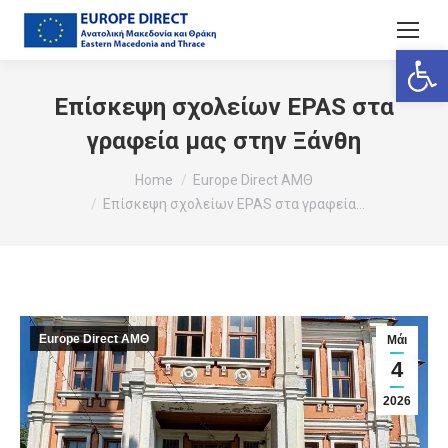
Ανοίξτε
Επίσκεψη σχολείων EPAS στα
γραφεία μας στην Ξάνθη
You are here:
Home
Europe Direct ΑΜΘ
Επίσκεψη σχολείων EPAS στα γραφεία…
Europe Direct ΑΜΘ
Μάι
4
2026