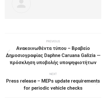
Post
PREVIOUS
navigation
Ανακοινωθέντα τύπου – Βραβείο
Δημοσιογραφίας Daphne Caruana Galizia —
Previous
post:
πρόσκληση υποβολής υποψηφιοτήτων
NEXT
Press release – MEPs update requirements
Next
for periodic vehicle checks
post: