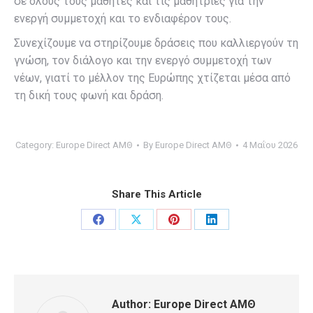
σε όλους τους μαθητές και τις μαθήτριες για την
ενεργή συμμετοχή και το ενδιαφέρον τους.
Συνεχίζουμε να στηρίζουμε δράσεις που καλλιεργούν τη
γνώση, τον διάλογο και την ενεργό συμμετοχή των
νέων, γιατί το μέλλον της Ευρώπης χτίζεται μέσα από
τη δική τους φωνή και δράση.
Category:
Europe Direct ΑΜΘ
By
Europe Direct ΑΜΘ
4 Μαΐου 2026
Share This Article
Share
Share
Share
Share
on
on
on
on
Facebook
X
Pinterest
LinkedIn
Author:
Europe Direct ΑΜΘ