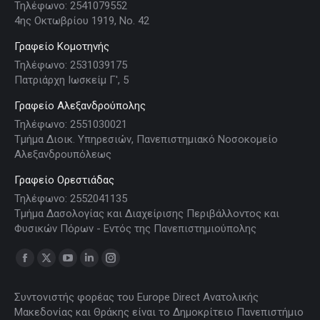
Τηλέφωνο: 2541079552
4ης Οκτωβρίου 1919, Νο. 42
Γραφείο Κομοτηνής
Τηλέφωνο: 2531039175
Πατριάρχη Ιωσκείμ Γ', 5
Γραφείο Αλεξανδρούπολης
Τηλέφωνο: 2551030021
Τμήμα Διοικ. Υπηρεσιών, Πανεπιστημιακό Νοσοκομείο
Αλεξανδρουπόλεως
Γραφείο Ορεστιάδας
Τηλέφωνο: 2552041135
Τμήμα Δασολογίας και Διαχείρισης Περιβάλλοντος και
Φυσικών Πόρων - Εντός της Πανεπιστημιούπολης
Find us on:
Facebook
X
YouTube
Linkedin
Instagram
page
page
page
page
page
Συντονιστής φορέας του Europe Direct Ανατολικής
opens
opens
opens
opens
opens
Μακεδονίας και Θράκης είναι το Δημοκρίτειο Πανεπιστήμιο