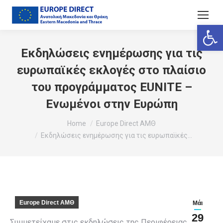
Ανοίξτε
Εκδηλώσεις ενημέρωσης για τις
ευρωπαϊκές εκλογές στο πλαίσιο
του προγράμματος EUNITE –
Ενωμένοι στην Ευρώπη
You are here:
Home
Europe Direct ΑΜΘ
Εκδηλώσεις ενημέρωσης για τις ευρωπαϊκές…
Europe Direct ΑΜΘ
Μάι
29
Συμμετείχαμε στις εκδηλώσεις της Περιφέρειας