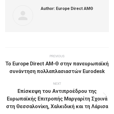
Author:
Europe Direct ΑΜΘ
Post
PREVIOUS
navigation
To Europe Direct ΑΜ-Θ στην πανευρωπαϊκή
Previous
συνάντηση πολλαπλασιαστών Eurodesk
post:
NEXT
Επίσκεψη του Αντιπροέδρου της
Ευρωπαϊκής Επιτροπής Μαργαρίτη Σχοινά
Next
post:
στη Θεσσαλονίκη, Χαλκιδική και τη Λάρισα