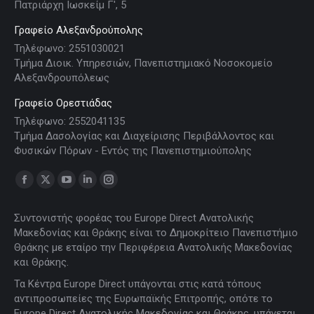
Πατριάρχη Ιωσκείμ Γ', 5
Γραφείο Αλεξανδρούπολης
Τηλέφωνο: 2551030021
Τμήμα Διοικ. Υπηρεσιών, Πανεπιστημιακό Νοσοκομείο
Αλεξανδρουπόλεως
Γραφείο Ορεστιάδας
Τηλέφωνο: 2552041135
Τμήμα Δασολογίας και Διαχείρισης Περιβάλλοντος και
Φυσικών Πόρων - Εντός της Πανεπιστημιούπολης
Find us on:
Facebook
X
YouTube
Linkedin
Instagram
page
page
page
page
page
Συντονιστής φορέας του Europe Direct Ανατολικής
opens
opens
opens
opens
opens
Μακεδονίας και Θράκης είναι το Δημοκρίτειο Πανεπιστήμιο
in
in
in
in
in
Θράκης με εταίρο την Περιφέρεια Ανατολικής Μακεδονίας
new
new
new
new
new
και Θράκης.
window
window
window
window
window
Τα Κέντρα Europe Direct υπάγονται στις κατά τόπους
αντιπροσωπείες της Ευρωπαϊκής Επιτροπής, οπότε το
Europe Direct Ανατολικής Μακεδονίας και Θράκης, υπάγεται