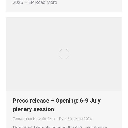
2026 – EP Read More
Press release – Opening: 6-9 July
plenary session
Ευρωπαϊκό Κοινοβούλιο
By
6 Ιουλίου 2026
President Metsola opened the 6-9 July plenary