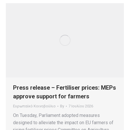
Press release – Fertiliser prices: MEPs
approve support for farmers
Ευρωπαϊκό Κοινοβούλιο
By
7 Ιουλίου 2026
On Tuesday, Parliament adopted measures
designed to alleviate the impact on EU farmers of
rising fertiliser prices.Committee on Agriculture