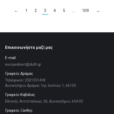
←
1
2
3
4
5
…
109
→
Επικοινωνήστε μαζί μας
E-mail:
europedirect@duth.gr
Γραφείο Δράμας
Τηλέφωνο: 2521351418
Διοικητήριο Δράμας 1ης Ιουλίου 1, 66133
Γραφείο Καβάλας
Εθνικής Αντιστάσεως 20, Διοικητήριο, 654 03
Γραφείο Ξάνθης