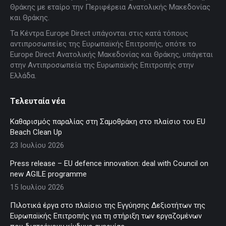
in
in
in
in
in
Θράκης με εταίρο την Περιφέρεια Ανατολικής Μακεδονίας
new
new
new
new
new
και Θράκης.
window
window
window
window
window
Τα Κέντρα Europe Direct υπάγονται στις κατά τόπους
αντιπροσωπείες της Ευρωπαϊκής Επιτροπής, οπότε το
Europe Direct Ανατολικής Μακεδονίας και Θράκης, υπάγεται
στην Αντιπροσωπεία της Ευρωπαϊκής Επιτροπής στην
Ελλάδα.
Τελευταία νέα
Καθαρισμός παραλίας στη Σαμοθράκη στο πλαίσιο του EU
Beach Clean Up
23 Ιουλίου 2026
Press release – EU defence innovation: deal with Council on
new AGILE programme
15 Ιουλίου 2026
Πιλοτικά έργα στο πλαίσιο της Εγγύησης Δεξιοτήτων της
Ευρωπαϊκής Επιτροπής για τη στήριξη των εργαζομένων