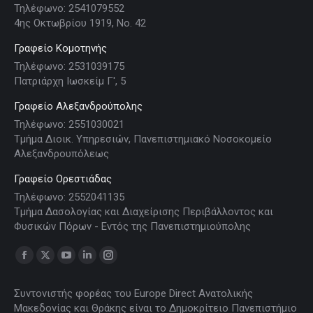
Τηλέφωνο: 2541079552
4ης Οκτωβρίου 1919, Νο. 42
Γραφείο Κομοτηνής
Τηλέφωνο: 2531039175
Πατριάρχη Ιωσκείμ Γ', 5
Γραφείο Αλεξανδρούπολης
Τηλέφωνο: 2551030021
Τμήμα Διοικ. Υπηρεσιών, Πανεπιστημιακό Νοσοκομείο
Αλεξανδρουπόλεως
Γραφείο Ορεστιάδας
Τηλέφωνο: 2552041135
Τμήμα Δασολογίας και Διαχείρισης Περιβάλλοντος και
Φυσικών Πόρων - Εντός της Πανεπιστημιούπολης
Find us on:
Facebook
X
YouTube
Linkedin
Instagram
page
page
page
page
page
Συντονιστής φορέας του Europe Direct Ανατολικής
opens
opens
opens
opens
opens
Μακεδονίας και Θράκης είναι το Δημοκρίτειο Πανεπιστήμιο