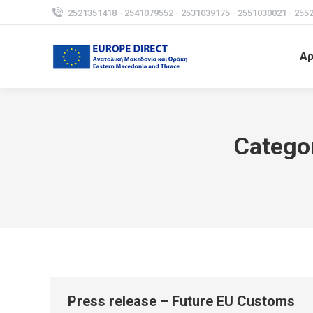
2521351418 - 2541079552 - 2531039175 - 2551030021 - 255
Αρ
Catego
Press release – Future EU Customs