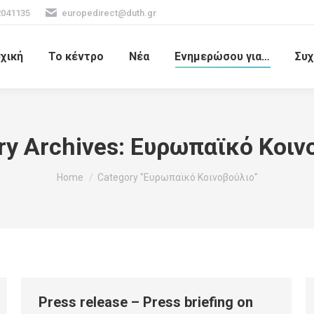
2041135
europedirect@duth.gr
χική
Το κέντρο
Νέα
Ενημερώσου για…
Συχ
ry Archives:
Ευρωπαϊκό Κοιν
You are here:
Home
Category "Ευρωπαϊκό Κοινοβούλιο"
Press release – Press briefing on