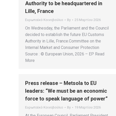
Authority to be headquartered in
Lille, France
Ευρωπαϊκό Κοινοβούλιο
By
25 Μαρτίου 2026
On Wednesday, the Parliament and the Council
decided to establish the future EU Customs
Authority in Lille, France.Committee on the
Internal Market and Consumer Protection
Source : © European Union, 2026 – EP Read
More
Press release – Metsola to EU
leaders: “We must be an economic
force to speak language of power”
Ευρωπαϊκό Κοινοβούλιο
By
19 Μαρτίου 2026
At the European Council, Parliament President