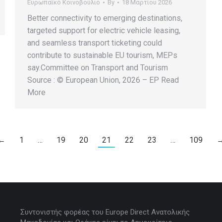
Ευρωπαϊκό Κοινοβούλιο
By
18 Μαρτίου 2026
Better connectivity to emerging destinations,
targeted support for electric vehicle leasing,
and seamless transport ticketing could
contribute to sustainable EU tourism, MEPs
say.Committee on Transport and Tourism
Source : © European Union, 2026 – EP Read
More
←
1
…
19
20
21
22
23
…
109
Συντονιστής φορέας του Europe Direct Ανατολικής