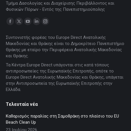
Τμήμα Δασολογίας και Διαχείρισης Περιβάλλοντος και
Φυσικών Πόρων - Εντός της Πανεπιστημιούπολης
Find us on:
Facebook
X
YouTube
Linkedin
Instagram
page
page
page
page
page
Συντονιστής φορέας του Europe Direct Ανατολικής
opens
opens
opens
opens
opens
Μακεδονίας και Θράκης είναι το Δημοκρίτειο Πανεπιστήμιο
in
in
in
in
in
Θράκης με εταίρο την Περιφέρεια Ανατολικής Μακεδονίας
new
new
new
new
new
και Θράκης.
window
window
window
window
window
Τα Κέντρα Europe Direct υπάγονται στις κατά τόπους
αντιπροσωπείες της Ευρωπαϊκής Επιτροπής, οπότε το
Europe Direct Ανατολικής Μακεδονίας και Θράκης, υπάγεται
στην Αντιπροσωπεία της Ευρωπαϊκής Επιτροπής στην
Ελλάδα.
Τελευταία νέα
Καθαρισμός παραλίας στη Σαμοθράκη στο πλαίσιο του EU
Beach Clean Up
23 Ιουλίου 2026