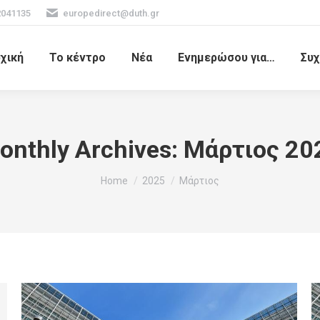
2041135
europedirect@duth.gr
χική
Το κέντρο
Νέα
Ενημερώσου για…
Συχ
onthly Archives:
Μάρτιος 20
You are here:
Home
2025
Μάρτιος