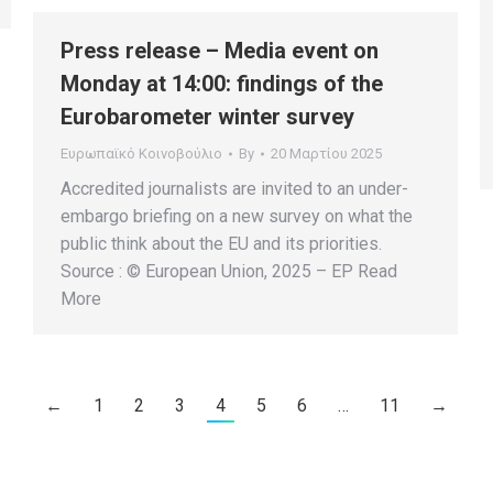
Press release – Media event on
Monday at 14:00: findings of the
Eurobarometer winter survey
Ευρωπαϊκό Κοινοβούλιο
By
20 Μαρτίου 2025
Accredited journalists are invited to an under-
embargo briefing on a new survey on what the
public think about the EU and its priorities.
Source : © European Union, 2025 – EP Read
More
←
1
2
3
4
5
6
…
11
→