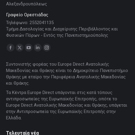
Αλεξανδρουπόλεως
Γραφείο Ορεστιάδας
Τηλέφωνο: 2552041135
Τμήμα Δασολογίας και Διαχείρισης Περιβάλλοντος και
Φυσικών Πόρων - Εντός της Πανεπιστημιούπολης
Find us on:
Facebook
X
YouTube
Linkedin
Instagram
page
page
page
page
page
Συντονιστής φορέας του Europe Direct Ανατολικής
opens
opens
opens
opens
opens
Μακεδονίας και Θράκης είναι το Δημοκρίτειο Πανεπιστήμιο
in
in
in
in
in
Θράκης με εταίρο την Περιφέρεια Ανατολικής Μακεδονίας
new
new
new
new
new
και Θράκης.
window
window
window
window
window
Τα Κέντρα Europe Direct υπάγονται στις κατά τόπους
αντιπροσωπείες της Ευρωπαϊκής Επιτροπής, οπότε το
Europe Direct Ανατολικής Μακεδονίας και Θράκης, υπάγεται
στην Αντιπροσωπεία της Ευρωπαϊκής Επιτροπής στην
Ελλάδα.
Τελευταία νέα