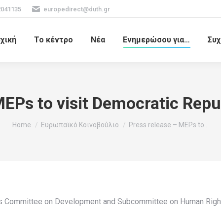
2041135
europedirect@duth.gr
χική
Το κέντρο
Νέα
Ενημερώσου για…
Συχ
MEPs to visit Democratic Repu
You are here:
Home
Ευρωπαϊκό Κοινοβούλιο
Press release – MEPs to…
’s Committee on Development and Subcommittee on Human Rights