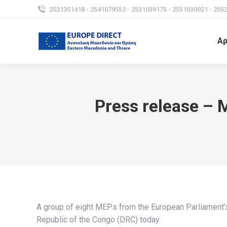
2521351418 - 2541079552 - 2531039175 - 2551030021 - 255
Αρ
Press release – 
A group of eight MEPs from the European Parliament
Republic of the Congo (DRC) today.