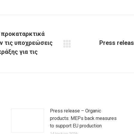
 προκαταρκτικά
υν τις υποχρεώσεις
Press releas
Next
ράξης για τις
post:
Press release – Organic
products: MEPs back measures
to support EU production
14 Ιουλίου 2026