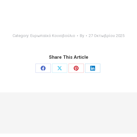
Category:
Ευρωπαϊκό Κοινοβούλιο
By
27 Οκτωβρίου 2025
Share This Article
Share
Share
Share
Share
on
on
on
on
Facebook
X
Pinterest
LinkedIn