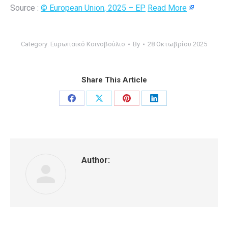
Source :
© European Union, 2025 – EP
Read More
Category:
Ευρωπαϊκό Κοινοβούλιο
By
28 Οκτωβρίου 2025
Share This Article
Share
Share
Share
Share
on
on
on
on
Facebook
X
Pinterest
LinkedIn
Author: