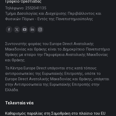
Γραφείο Ορεστιάδας
Τηλέφωνο: 2552041135
Τμήμα Δασολογίας και Διαχείρισης Περιβάλλοντος και
Φυσικών Πόρων - Εντός της Πανεπιστημιούπολης
Find us on:
Facebook
X
YouTube
Linkedin
Instagram
page
page
page
page
page
Συντονιστής φορέας του Europe Direct Ανατολικής
opens
opens
opens
opens
opens
Μακεδονίας και Θράκης είναι το Δημοκρίτειο Πανεπιστήμιο
in
in
in
in
in
Θράκης με εταίρο την Περιφέρεια Ανατολικής Μακεδονίας
new
new
new
new
new
και Θράκης.
window
window
window
window
window
Τα Κέντρα Europe Direct υπάγονται στις κατά τόπους
αντιπροσωπείες της Ευρωπαϊκής Επιτροπής, οπότε το
Europe Direct Ανατολικής Μακεδονίας και Θράκης, υπάγεται
στην Αντιπροσωπεία της Ευρωπαϊκής Επιτροπής στην
Ελλάδα.
Τελευταία νέα
Καθαρισμός παραλίας στη Σαμοθράκη στο πλαίσιο του EU