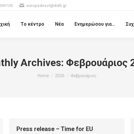
2041135
europedirect@duth.gr
χική
Το κέντρο
Νέα
Ενημερώσου για…
Συχ
thly Archives:
Φεβρουάριος 
You are here:
Home
2026
Φεβρουάριος
Press release – Time for EU