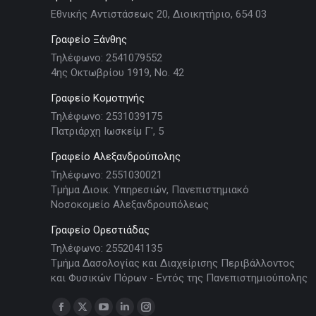
Εθνικής Αντιστάσεως 20, Διοικητήριο, 654 03
Γραφείο Ξάνθης
Τηλέφωνο: 2541079552
4ης Οκτωβρίου 1919, Νο. 42
Γραφείο Κομοτηνής
Τηλέφωνο: 2531039175
Πατριάρχη Ιωσκείμ Γ', 5
Γραφείο Αλεξανδρούπολης
Τηλέφωνο: 2551030021
Τμήμα Διοικ. Υπηρεσιών, Πανεπιστημιακό
Νοσοκομείο Αλεξανδρουπόλεως
Γραφείο Ορεστιάδας
Τηλέφωνο: 2552041135
Τμήμα Δασολογίας και Διαχείρισης Περιβάλλοντος
και Φυσικών Πόρων - Εντός της Πανεπιστημιούπολης
Find us on:
Facebook
X
YouTube
Linkedin
Instagram