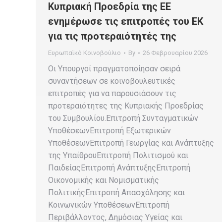
Κυπριακή Προεδρία της ΕΕ
ενημέρωσε τις επιτροπές του ΕΚ
για τις προτεραιότητές της
Ευρωπαϊκό Κοινοβούλιο
By
26 Φεβρουαρίου 2026
Οι Υπουργοί πραγματοποίησαν σειρά
συναντήσεων σε κοινοβουλευτικές
επιτροπές για να παρουσιάσουν τις
προτεραιότητες της Κυπριακής Προεδρίας
του Συμβουλίου.Επιτροπή Συνταγματικών
ΥποθέσεωνΕπιτροπή Εξωτερικών
ΥποθέσεωνΕπιτροπή Γεωργίας και Ανάπτυξης
της ΥπαίθρουΕπιτροπή Πολιτισμού και
ΠαιδείαςΕπιτροπή ΑνάπτυξηςΕπιτροπή
Οικονομικής και Νομισματικής
ΠολιτικήςΕπιτροπή Απασχόλησης και
Κοινωνικών ΥποθέσεωνΕπιτροπή
Περιβάλλοντος, Δημόσιας Υγείας και