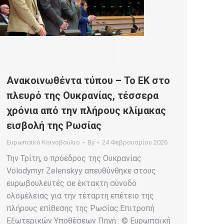
Ανακοινωθέντα τύπου – Το ΕΚ στο
πλευρό της Ουκρανίας, τέσσερα
χρόνια από την πλήρους κλίμακας
εισβολή της Ρωσίας
Ευρωπαϊκό Κοινοβούλιο
By
24 Φεβρουαρίου 2026
Την Τρίτη, ο πρόεδρος της Ουκρανίας
Volodymyr Zelenskyy απευθύνθηκε στους
ευρωβουλευτές σε έκτακτη σύνοδο
ολομέλειας για την τέταρτη επέτειο της
πλήρους επίθεσης της Ρωσίας.Επιτροπή
Εξωτερικών Υποθέσεων Πηγή : © Ευρωπαϊκή