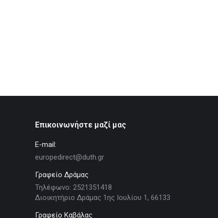
Επικοινωνήστε μαζί μας
E-mail:
europedirect@duth.gr
Γραφείο Δράμας
Τηλέφωνο: 2521351418
Διοικητήριο Δράμας 1ης Ιουλίου 1, 66133
Γραφείο Καβάλας