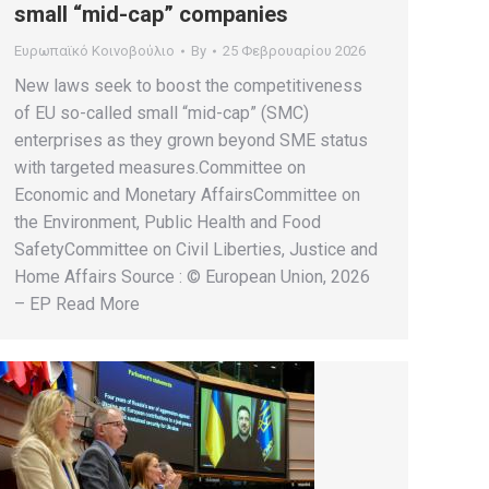
small “mid-cap” companies
Ευρωπαϊκό Κοινοβούλιο
By
25 Φεβρουαρίου 2026
New laws seek to boost the competitiveness
of EU so-called small “mid-cap” (SMC)
enterprises as they grown beyond SME status
with targeted measures.Committee on
Economic and Monetary AffairsCommittee on
the Environment, Public Health and Food
SafetyCommittee on Civil Liberties, Justice and
Home Affairs Source : © European Union, 2026
– EP Read More