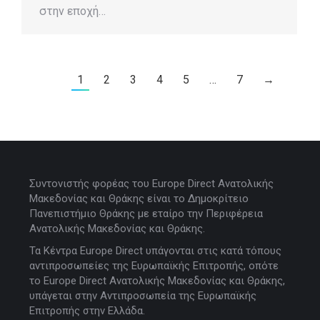
στην εποχή…
1
2
3
4
5
…
7
→
Συντονιστής φορέας του Europe Direct Ανατολικής
Μακεδονίας και Θράκης είναι το Δημοκρίτειο
Πανεπιστήμιο Θράκης με εταίρο την Περιφέρεια
Ανατολικής Μακεδονίας και Θράκης.
Τα Κέντρα Europe Direct υπάγονται στις κατά τόπους
αντιπροσωπείες της Ευρωπαϊκής Επιτροπής, οπότε
το Europe Direct Ανατολικής Μακεδονίας και Θράκης,
υπάγεται στην Αντιπροσωπεία της Ευρωπαϊκής
Επιτροπής στην Ελλάδα.