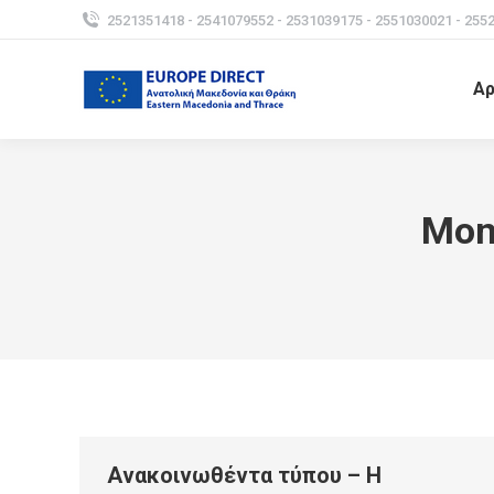
2521351418 - 2541079552 - 2531039175 - 2551030021 - 255
Αρ
Mon
Ανακοινωθέντα τύπου – Η