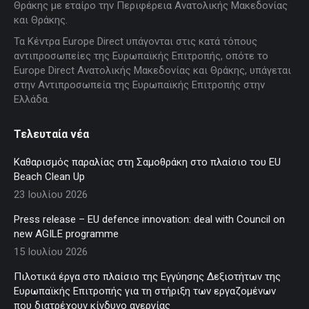
in
in
in
in
in
Θράκης με εταίρο την Περιφέρεια Ανατολικής Μακεδονίας
new
new
new
new
new
και Θράκης.
window
window
window
window
window
Τα Κέντρα Europe Direct υπάγονται στις κατά τόπους
αντιπροσωπείες της Ευρωπαϊκής Επιτροπής, οπότε το
Europe Direct Ανατολικής Μακεδονίας και Θράκης, υπάγεται
στην Αντιπροσωπεία της Ευρωπαϊκής Επιτροπής στην
Ελλάδα.
Τελευταία νέα
Καθαρισμός παραλίας στη Σαμοθράκη στο πλαίσιο του EU
Beach Clean Up
23 Ιουλίου 2026
Press release – EU defence innovation: deal with Council on
new AGILE programme
15 Ιουλίου 2026
Πιλοτικά έργα στο πλαίσιο της Εγγύησης Δεξιοτήτων της
Ευρωπαϊκής Επιτροπής για τη στήριξη των εργαζομένων
που διατρέχουν κίνδυνο ανεργίας