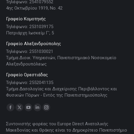
Τηλέφωνο: 2541079552
4ης Οκτωβρίου 1919, Νο. 42
Γραφείο Κομοτηνής
Τηλέφωνο: 2531039175
Πατριάρχη Ιωσκείμ Γ', 5
Γραφείο Αλεξανδρούπολης
Τηλέφωνο: 2551030021
Τμήμα Διοικ. Υπηρεσιών, Πανεπιστημιακό Νοσοκομείο
Αλεξανδρουπόλεως
Γραφείο Ορεστιάδας
Τηλέφωνο: 2552041135
Τμήμα Δασολογίας και Διαχείρισης Περιβάλλοντος και
Φυσικών Πόρων - Εντός της Πανεπιστημιούπολης
Find us on:
Facebook
X
YouTube
Linkedin
Instagram
page
page
page
page
page
Συντονιστής φορέας του Europe Direct Ανατολικής
opens
opens
opens
opens
opens
Μακεδονίας και Θράκης είναι το Δημοκρίτειο Πανεπιστήμιο