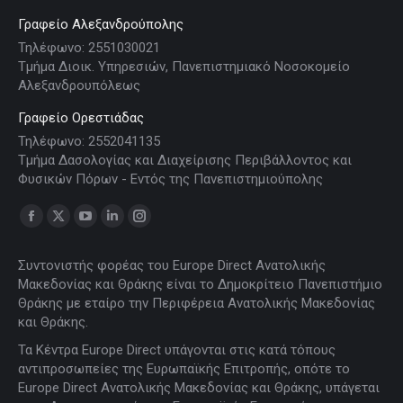
Γραφείο Αλεξανδρούπολης
Τηλέφωνο: 2551030021
Τμήμα Διοικ. Υπηρεσιών, Πανεπιστημιακό Νοσοκομείο
Αλεξανδρουπόλεως
Γραφείο Ορεστιάδας
Τηλέφωνο: 2552041135
Τμήμα Δασολογίας και Διαχείρισης Περιβάλλοντος και
Φυσικών Πόρων - Εντός της Πανεπιστημιούπολης
Find us on:
Facebook
X
YouTube
Linkedin
Instagram
page
page
page
page
page
Συντονιστής φορέας του Europe Direct Ανατολικής
opens
opens
opens
opens
opens
Μακεδονίας και Θράκης είναι το Δημοκρίτειο Πανεπιστήμιο
in
in
in
in
in
Θράκης με εταίρο την Περιφέρεια Ανατολικής Μακεδονίας
new
new
new
new
new
και Θράκης.
window
window
window
window
window
Τα Κέντρα Europe Direct υπάγονται στις κατά τόπους
αντιπροσωπείες της Ευρωπαϊκής Επιτροπής, οπότε το
Europe Direct Ανατολικής Μακεδονίας και Θράκης, υπάγεται