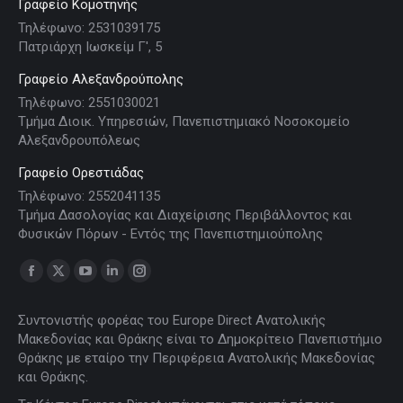
Γραφείο Κομοτηνής
Τηλέφωνο: 2531039175
Πατριάρχη Ιωσκείμ Γ', 5
Γραφείο Αλεξανδρούπολης
Τηλέφωνο: 2551030021
Τμήμα Διοικ. Υπηρεσιών, Πανεπιστημιακό Νοσοκομείο
Αλεξανδρουπόλεως
Γραφείο Ορεστιάδας
Τηλέφωνο: 2552041135
Τμήμα Δασολογίας και Διαχείρισης Περιβάλλοντος και
Φυσικών Πόρων - Εντός της Πανεπιστημιούπολης
Find us on:
Facebook
X
YouTube
Linkedin
Instagram
page
page
page
page
page
Συντονιστής φορέας του Europe Direct Ανατολικής
opens
opens
opens
opens
opens
Μακεδονίας και Θράκης είναι το Δημοκρίτειο Πανεπιστήμιο
in
in
in
in
in
Θράκης με εταίρο την Περιφέρεια Ανατολικής Μακεδονίας
new
new
new
new
new
και Θράκης.
window
window
window
window
window