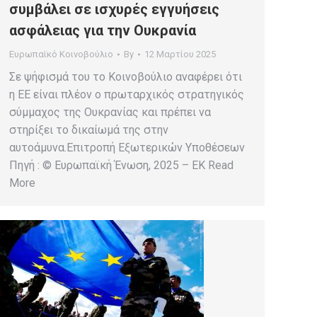
συμβάλει σε ισχυρές εγγυήσεις
ασφάλειας για την Ουκρανία
Ευρωπαϊκό Κοινοβούλιο
By
12 Μαρτίου 2025
Σε ψήφισμά του το Κοινοβούλιο αναφέρει ότι
η ΕΕ είναι πλέον ο πρωταρχικός στρατηγικός
σύμμαχος της Ουκρανίας και πρέπει να
στηρίξει το δικαίωμά της στην
αυτοάμυνα.Επιτροπή Εξωτερικών Υποθέσεων
Πηγή : © Ευρωπαϊκή Ένωση, 2025 – EK Read
More