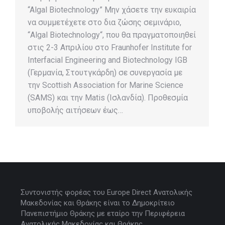
“Algal Biotechnology” Μην χάσετε την ευκαιρία
να συμμετέχετε στο δια ζώσης σεμινάριο,
“Algal Biotechnology“, που θα πραγματοποιηθεί
στις 2-3 Απριλίου στο Fraunhofer Institute for
Interfacial Engineering and Biotechnology IGB
(Γερμανία, Στουτγκάρδη) σε συνεργασία με
την Scottish Association for Marine Science
(SAMS) και την Matis (Ισλανδία). Προθεσμία
υποβολής αιτήσεων έως…
Συντονιστής φορέας του Europe Direct Ανατολικής
Μακεδονίας και Θράκης είναι το Δημοκρίτειο
Πανεπιστήμιο Θράκης με εταίρο την Περιφέρεια
Ανατολικής Μακεδονίας και Θράκης.