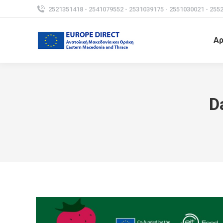
2521351418 - 2541079552 - 2531039175 - 2551030021 - 255
Αρ
D