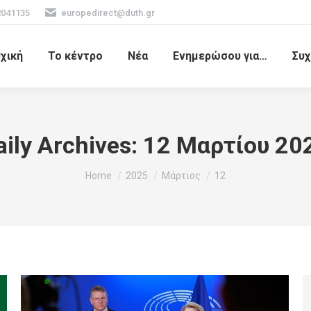
2041135
europedirect@duth.gr
χική
Το κέντρο
Νέα
Ενημερώσου για…
Συχ
aily Archives:
12 Μαρτίου 20
You are here:
Home
2025
Μάρτιος
12