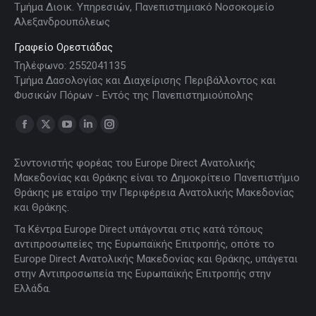
Τμήμα Διοικ. Υπηρεσιών, Πανεπιστημιακό Νοσοκομείο
Αλεξανδρουπόλεως
Γραφείο Ορεστιάδας
Τηλέφωνο: 2552041135
Τμήμα Δασολογίας και Διαχείρισης Περιβάλλοντος και
Φυσικών Πόρων - Εντός της Πανεπιστημιούπολης
Find us on:
Facebook
X
YouTube
Linkedin
Instagram
page
page
page
page
page
Συντονιστής φορέας του Europe Direct Ανατολικής
opens
opens
opens
opens
opens
Μακεδονίας και Θράκης είναι το Δημοκρίτειο Πανεπιστήμιο
in
in
in
in
in
Θράκης με εταίρο την Περιφέρεια Ανατολικής Μακεδονίας
new
new
new
new
new
και Θράκης.
window
window
window
window
window
Τα Κέντρα Europe Direct υπάγονται στις κατά τόπους
αντιπροσωπείες της Ευρωπαϊκής Επιτροπής, οπότε το
Europe Direct Ανατολικής Μακεδονίας και Θράκης, υπάγεται
στην Αντιπροσωπεία της Ευρωπαϊκής Επιτροπής στην
Ελλάδα.