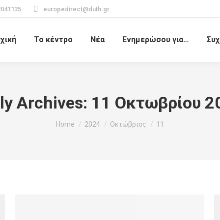
2041135
europedirect@duth.gr
χική
Το κέντρο
Νέα
Ενημερώσου για…
Συχ
ly Archives:
11 Οκτωβρίου 2
You are here:
Home
2024
Οκτώβριος
11