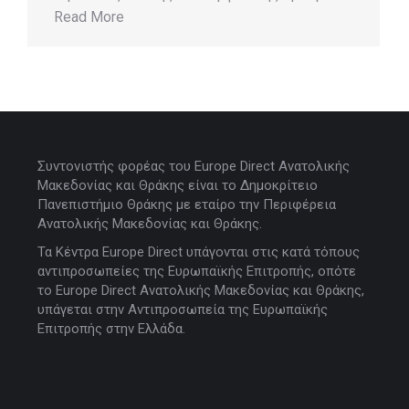
Read More
Συντονιστής φορέας του Europe Direct Ανατολικής
Μακεδονίας και Θράκης είναι το Δημοκρίτειο
Πανεπιστήμιο Θράκης με εταίρο την Περιφέρεια
Ανατολικής Μακεδονίας και Θράκης.
Τα Κέντρα Europe Direct υπάγονται στις κατά τόπους
αντιπροσωπείες της Ευρωπαϊκής Επιτροπής, οπότε
το Europe Direct Ανατολικής Μακεδονίας και Θράκης,
υπάγεται στην Αντιπροσωπεία της Ευρωπαϊκής
Επιτροπής στην Ελλάδα.