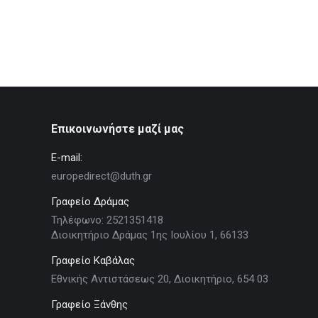
Επικοινωνήστε μαζί μας
E-mail:
europedirect@duth.gr
Γραφείο Δράμας
Τηλέφωνο: 2521351418
Διοικητήριο Δράμας 1ης Ιουλίου 1, 66133
Γραφείο Καβάλας
Εθνικής Αντιστάσεως 20, Διοικητήριο, 654 03
Γραφείο Ξάνθης