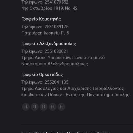
Τηλέφωνο: 2541079552
4ης Οκτωβρίου 1919, Νο. 42
Γραφείο Κομοτηνής
Τηλέφωνο: 2531039175
Πατριάρχη Ιωσκείμ Γ', 5
Γραφείο Αλεξανδρούπολης
Τηλέφωνο: 2551030021
Τμήμα Διοικ. Υπηρεσιών, Πανεπιστημιακό
Νοσοκομείο Αλεξανδρουπόλεως
Γραφείο Ορεστιάδας
Τηλέφωνο: 2552041135
Τμήμα Δασολογίας και Διαχείρισης Περιβάλλοντος
και Φυσικών Πόρων - Εντός της Πανεπιστημιούπολης
Find us on:
Facebook
X
YouTube
Linkedin
Instagram
page
page
page
page
page
opens
opens
opens
opens
opens