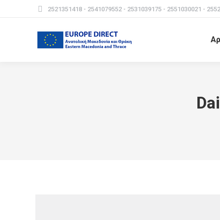
2521351418 - 2541079552 - 2531039175 - 2551030021 - 255
Αρ
Dai