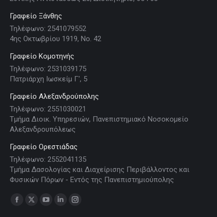
Γραφείο Ξάνθης
Τηλέφωνο: 2541079552
4ης Οκτωβρίου 1919, Νο. 42
Γραφείο Κομοτηνής
Τηλέφωνο: 2531039175
Πατριάρχη Ιωσκείμ Γ', 5
Γραφείο Αλεξανδρούπολης
Τηλέφωνο: 2551030021
Τμήμα Διοικ. Υπηρεσιών, Πανεπιστημιακό Νοσοκομείο
Αλεξανδρουπόλεως
Γραφείο Ορεστιάδας
Τηλέφωνο: 2552041135
Τμήμα Δασολογίας και Διαχείρισης Περιβάλλοντος και
Φυσικών Πόρων - Εντός της Πανεπιστημιούπολης
Find us on:
Facebook
X
YouTube
Linkedin
Instagram