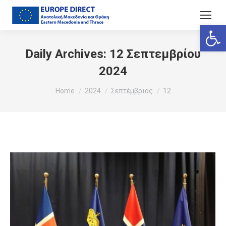
Ανοίξτε
Daily Archives:
12 Σεπτεμβρίου
2024
You are here:
Home
2024
Σεπτέμβριος
12