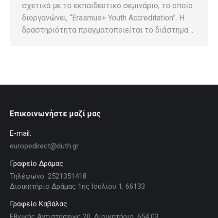
σχετικά με το εκπαιδευτικό σεμινάριο, το οποίο
διοργανώνει, “Erasmus+ Youth Accreditation”. Η
δραστηριότητα πραγματοποιείται το διάστημα…
Επικοινωνήστε μαζί μας
E-mail:
europedirect@duth.gr
Γραφείο Δράμας
Τηλέφωνο: 2521351418
Διοικητήριο Δράμας 1ης Ιουλίου 1, 66133
Γραφείο Καβάλας
Εθνικής Αντιστάσεως 20, Διοικητήριο, 654 03