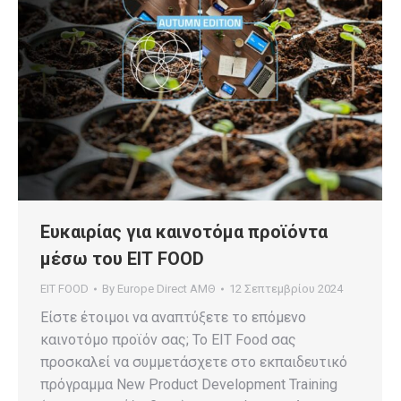
Ευκαιρίας για καινοτόμα προϊόντα
μέσω του ΕΙΤ FOOD
EIT FOOD
By
Europe Direct ΑΜΘ
12 Σεπτεμβρίου 2024
Είστε έτοιμοι να αναπτύξετε το επόμενο
καινοτόμο προϊόν σας; Το EIT Food σας
προσκαλεί να συμμετάσχετε στο εκπαιδευτικό
πρόγραμμα New Product Development Training