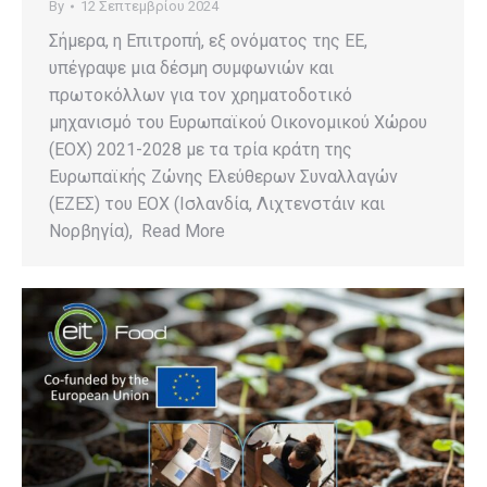
By
12 Σεπτεμβρίου 2024
Σήμερα, η Επιτροπή, εξ ονόματος της ΕΕ,
υπέγραψε μια δέσμη συμφωνιών και
πρωτοκόλλων για τον χρηματοδοτικό
μηχανισμό του Ευρωπαϊκού Οικονομικού Χώρου
(ΕΟΧ) 2021-2028 με τα τρία κράτη της
Ευρωπαϊκής Ζώνης Ελεύθερων Συναλλαγών
(ΕΖΕΣ) του ΕΟΧ (Ισλανδία, Λιχτενστάιν και
Νορβηγία), Read More