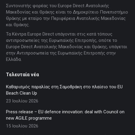
page
page
page
page
page
Συντονιστής φορέας του Europe Direct Ανατολικής
opens
opens
opens
opens
opens
Μακεδονίας και Θράκης είναι το Δημοκρίτειο Πανεπιστήμιο
in
in
in
in
in
Θράκης με εταίρο την Περιφέρεια Ανατολικής Μακεδονίας
new
new
new
new
new
και Θράκης.
window
window
window
window
window
Τα Κέντρα Europe Direct υπάγονται στις κατά τόπους
αντιπροσωπείες της Ευρωπαϊκής Επιτροπής, οπότε το
Europe Direct Ανατολικής Μακεδονίας και Θράκης, υπάγεται
στην Αντιπροσωπεία της Ευρωπαϊκής Επιτροπής στην
Ελλάδα.
Τελευταία νέα
Καθαρισμός παραλίας στη Σαμοθράκη στο πλαίσιο του EU
Beach Clean Up
23 Ιουλίου 2026
Press release – EU defence innovation: deal with Council on
new AGILE programme
15 Ιουλίου 2026