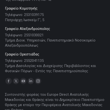
Γραφείο Κομοτηνής
Τηλέφωνο: 2531039175
Πατριάρχη Ιωσκείμ Γ', 5
Γραφείο Αλεξανδρούπολης
Τηλέφωνο: 2551030021
Τμήμα Διοικ. Υπηρεσιών, Πανεπιστημιακό Νοσοκομείο
Αλεξανδρουπόλεως
Γραφείο Ορεστιάδας
Τηλέφωνο: 2552041135
Τμήμα Δασολογίας και Διαχείρισης Περιβάλλοντος και
Φυσικών Πόρων - Εντός της Πανεπιστημιούπολης
Find us on:
Facebook
X
YouTube
Linkedin
Instagram
page
page
page
page
page
Συντονιστής φορέας του Europe Direct Ανατολικής
opens
opens
opens
opens
opens
Μακεδονίας και Θράκης είναι το Δημοκρίτειο Πανεπιστήμιο
in
in
in
in
in
Θράκης με εταίρο την Περιφέρεια Ανατολικής Μακεδονίας
new
new
new
new
new