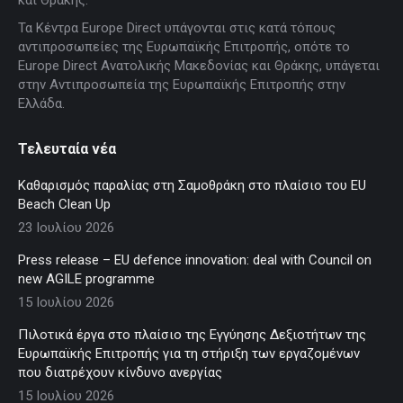
και Θράκης.
window
window
window
window
window
Τα Κέντρα Europe Direct υπάγονται στις κατά τόπους
αντιπροσωπείες της Ευρωπαϊκής Επιτροπής, οπότε το
Europe Direct Ανατολικής Μακεδονίας και Θράκης, υπάγεται
στην Αντιπροσωπεία της Ευρωπαϊκής Επιτροπής στην
Ελλάδα.
Τελευταία νέα
Καθαρισμός παραλίας στη Σαμοθράκη στο πλαίσιο του EU
Beach Clean Up
23 Ιουλίου 2026
Press release – EU defence innovation: deal with Council on
new AGILE programme
15 Ιουλίου 2026
Πιλοτικά έργα στο πλαίσιο της Εγγύησης Δεξιοτήτων της
Ευρωπαϊκής Επιτροπής για τη στήριξη των εργαζομένων
που διατρέχουν κίνδυνο ανεργίας
15 Ιουλίου 2026