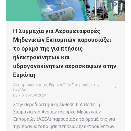
Η Συμμαχία για Aερομεταφορές
Mηδενικών Eκπομπών παρουσιάζει
το όραμά της για πτήσεις
ηλεκτροκίνητων και
υδρογονοκίνητων αεροσκαφών στην
Ευρώπη
Αντιπροσωπεία της Ευρωπαϊκής Επιτροπής στην
Ελλάδα
By
5 Ιουνίου 2024
Στην αεροδιαστημική έκθεση ILA Berlin, η
Συμμαχία για Aερομεταφορές Mηδενικών
Eκπομπών (AZEA) παρουσίασε το όραμά της για
την πραγματοποίηση πτήσεων ηλεκτροκίνητων