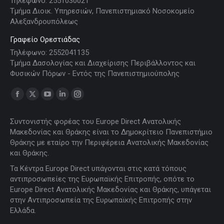
Τηλέφωνο: 2551030021
Τμήμα Διοικ. Υπηρεσιών, Πανεπιστημιακό Νοσοκομείο
Αλεξανδρουπόλεως
Γραφείο Ορεστιάδας
Τηλέφωνο: 2552041135
Τμήμα Δασολογίας και Διαχείρισης Περιβάλλοντος και
Φυσικών Πόρων - Εντός της Πανεπιστημιούπολης
Find us on:
Facebook
X
YouTube
Linkedin
Instagram
page
page
page
page
page
Συντονιστής φορέας του Europe Direct Ανατολικής
opens
opens
opens
opens
opens
Μακεδονίας και Θράκης είναι το Δημοκρίτειο Πανεπιστήμιο
in
in
in
in
in
Θράκης με εταίρο την Περιφέρεια Ανατολικής Μακεδονίας
new
new
new
new
new
και Θράκης.
window
window
window
window
window
Τα Κέντρα Europe Direct υπάγονται στις κατά τόπους
αντιπροσωπείες της Ευρωπαϊκής Επιτροπής, οπότε το
Europe Direct Ανατολικής Μακεδονίας και Θράκης, υπάγεται
στην Αντιπροσωπεία της Ευρωπαϊκής Επιτροπής στην
Ελλάδα.