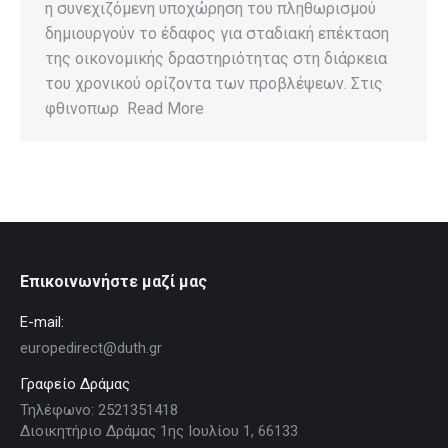
η συνεχιζόμενη υποχώρηση του πληθωρισμού
δημιουργούν το έδαφος για σταδιακή επέκταση
της οικονομικής δραστηριότητας στη διάρκεια
του χρονικού ορίζοντα των προβλέψεων. Στις
φθινοπωρ Read More
Επικοινωνήστε μαζί μας
E-mail:
europedirect@duth.gr
Γραφείο Δράμας
Τηλέφωνο: 2521351418
Διοικητήριο Δράμας 1ης Ιουλίου 1, 66133