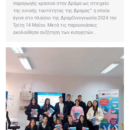
παραγωγής κρασιού στην Δράμα ως στοιχείο
της οινικής ταυτότητας της Δραμας”. η οποία
έγινε στο πλαίσιο της ΔραμΟινογνωσία 2024 την
Τρίτη 14 Μαΐου. Μετά τις παρουσιάσεις
ακολούθησε συζήτηση των εισηγητών…