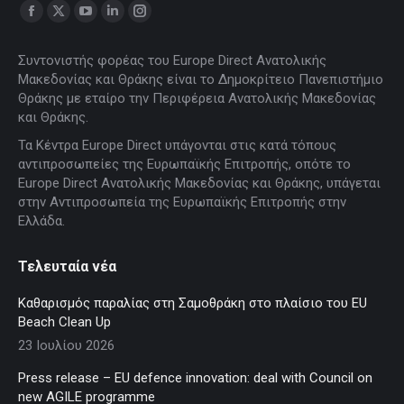
Find us on:
Facebook
X
YouTube
Linkedin
Instagram
page
page
page
page
page
Συντονιστής φορέας του Europe Direct Ανατολικής
opens
opens
opens
opens
opens
Μακεδονίας και Θράκης είναι το Δημοκρίτειο Πανεπιστήμιο
in
in
in
in
in
Θράκης με εταίρο την Περιφέρεια Ανατολικής Μακεδονίας
new
new
new
new
new
και Θράκης.
window
window
window
window
window
Τα Κέντρα Europe Direct υπάγονται στις κατά τόπους
αντιπροσωπείες της Ευρωπαϊκής Επιτροπής, οπότε το
Europe Direct Ανατολικής Μακεδονίας και Θράκης, υπάγεται
στην Αντιπροσωπεία της Ευρωπαϊκής Επιτροπής στην
Ελλάδα.
Τελευταία νέα
Καθαρισμός παραλίας στη Σαμοθράκη στο πλαίσιο του EU
Beach Clean Up
23 Ιουλίου 2026
Press release – EU defence innovation: deal with Council on
new AGILE programme