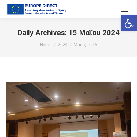
Ανοίξτε
Daily Archives:
15 Μαΐου 2024
You are here:
Home
2024
Μάιος
15