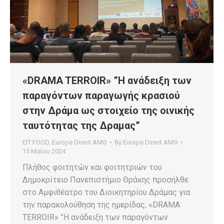
«DRAMA TERROIR» ”Η ανάδειξη των
παραγόντων παραγωγής κρασιού
στην Δράμα ως στοιχείο της οινικής
ταυτότητας της Δραμας”
EIT FOOD
,
Europe Direct ΑΜΘ
By
Europe Direct ΑΜΘ
15 Μαΐου 2024
Πλήθος φοιτητών και φοιτητριών του
Δημοκρίτειο Πανεπιστήμιο Θράκης προσήλθε
στο Αμφιθέατρο του Διοικητηρίου Δράμας για
την παρακολούθηση της ημερίδας, «DRAMA
TERROIR» ”Η ανάδειξη των παραγόντων