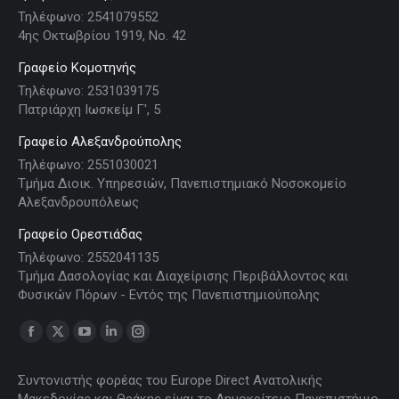
Τηλέφωνο: 2541079552
4ης Οκτωβρίου 1919, Νο. 42
Γραφείο Κομοτηνής
Τηλέφωνο: 2531039175
Πατριάρχη Ιωσκείμ Γ', 5
Γραφείο Αλεξανδρούπολης
Τηλέφωνο: 2551030021
Τμήμα Διοικ. Υπηρεσιών, Πανεπιστημιακό Νοσοκομείο
Αλεξανδρουπόλεως
Γραφείο Ορεστιάδας
Τηλέφωνο: 2552041135
Τμήμα Δασολογίας και Διαχείρισης Περιβάλλοντος και
Φυσικών Πόρων - Εντός της Πανεπιστημιούπολης
Find us on:
Facebook
X
YouTube
Linkedin
Instagram
page
page
page
page
page
Συντονιστής φορέας του Europe Direct Ανατολικής
opens
opens
opens
opens
opens