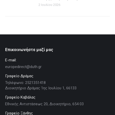
2 Ιουλίου 2026
Επικοινωνήστε μαζί μας
E-mail:
europedirect@duth.gr
Γραφείο Δράμας
Τηλέφωνο: 2521351418
Διοικητήριο Δράμας 1ης Ιουλίου 1, 66133
Γραφείο Καβάλας
Εθνικής Αντιστάσεως 20, Διοικητήριο, 654 03
Γραφείο Ξάνθης