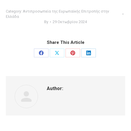
Category:
Αντιπροσωπεία της Ευρωπαϊκής Επιτροπής στην
Ελλάδα
By
29 Οκτωβρίου 2024
Share This Article
Share
Share
Share
Share
on
on
on
on
Facebook
X
Pinterest
LinkedIn
Author: