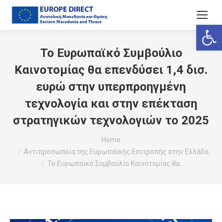
Ανοίξτε
Το Ευρωπαϊκό Συμβούλιο
Καινοτομίας θα επενδύσει 1,4 δισ.
ευρώ στην υπερπροηγμένη
τεχνολογία και στην επέκταση
στρατηγικών τεχνολογιών το 2025
You are here:
Home
Αντιπροσωπεία της Ευρωπαϊκής Επιτροπής στην Ελλάδα
Το Ευρωπαϊκό Συμβούλιο Καινοτομίας θα…