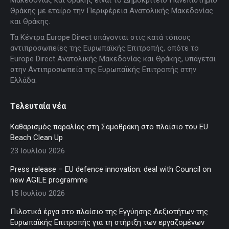
Μακεδονίας και Θράκης είναι το Δημοκρίτειο Πανεπιστήμιο
in
in
in
in
in
Θράκης με εταίρο την Περιφέρεια Ανατολικής Μακεδονίας
new
new
new
new
new
και Θράκης.
window
window
window
window
window
Τα Κέντρα Europe Direct υπάγονται στις κατά τόπους
αντιπροσωπείες της Ευρωπαϊκής Επιτροπής, οπότε το
Europe Direct Ανατολικής Μακεδονίας και Θράκης, υπάγεται
στην Αντιπροσωπεία της Ευρωπαϊκής Επιτροπής στην
Ελλάδα.
Τελευταία νέα
Καθαρισμός παραλίας στη Σαμοθράκη στο πλαίσιο του EU
Beach Clean Up
23 Ιουλίου 2026
Press release – EU defence innovation: deal with Council on
new AGILE programme
15 Ιουλίου 2026
Πιλοτικά έργα στο πλαίσιο της Εγγύησης Δεξιοτήτων της
Ευρωπαϊκής Επιτροπής για τη στήριξη των εργαζομένων