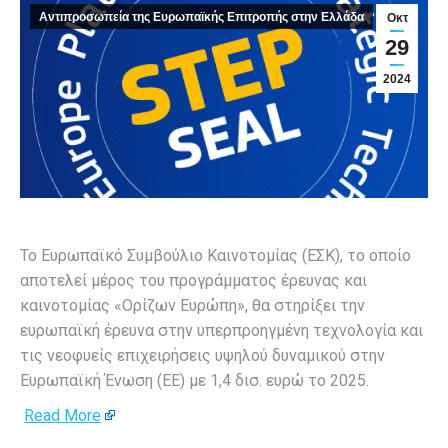
Αντιπροσωπεία της Ευρωπαϊκής Επιτροπής στην Ελλάδα
Οκτ
29
2024
Το Ευρωπαϊκό Συμβούλιο Καινοτομίας (ΕΣΚ), το οποίο
αποτελεί μέρος του προγράμματος έρευνας και
καινοτομίας «Ορίζων Ευρώπη», θα στηρίξει την
ευρωπαϊκή έρευνα στην υπερπροηγμένη τεχνολογία και
τις νεοφυείς επιχειρήσεις υψηλού δυναμικού στην
Ευρωπαϊκή Ένωση (ΕΕ) με 1,4 δισ. ευρώ το 2025.
Read More