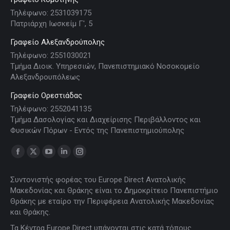
Τηλέφωνο: 2531039175
Πατριάρχη Ιωσκείμ Γ', 5
Γραφείο Αλεξανδρούπολης
Τηλέφωνο: 2551030021
Τμήμα Διοικ. Υπηρεσιών, Πανεπιστημιακό Νοσοκομείο
Αλεξανδρουπόλεως
Γραφείο Ορεστιάδας
Τηλέφωνο: 2552041135
Τμήμα Δασολογίας και Διαχείρισης Περιβάλλοντος και
Φυσικών Πόρων - Εντός της Πανεπιστημιούπολης
Find us on:
Facebook
X
YouTube
Linkedin
Instagram
page
page
page
page
page
Συντονιστής φορέας του Europe Direct Ανατολικής
opens
opens
opens
opens
opens
Μακεδονίας και Θράκης είναι το Δημοκρίτειο Πανεπιστήμιο
in
in
in
in
in
Θράκης με εταίρο την Περιφέρεια Ανατολικής Μακεδονίας
new
new
new
new
new
και Θράκης.
window
window
window
window
window
Τα Κέντρα Europe Direct υπάγονται στις κατά τόπους