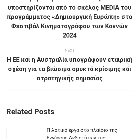
υποστηρίζονται από το σκέλος MEDIA του
προγράμματος «Δημιουργική Ευρώπη» στο
Previous
post:
Φεστιβάλ Κινηματογράφου των Καννών
2024
NEXT
Η ΕΕ και η Αυστραλία υπογράφουν εταιρική
σχέση για τα βιώσιμα ορυκτά κρίσιμης και
Next
post:
στρατηγικής σημασίας
Related Posts
Πιλοτικά έργα στο πλαίσιο της
Εγγύησης Δεξιοτήτων της