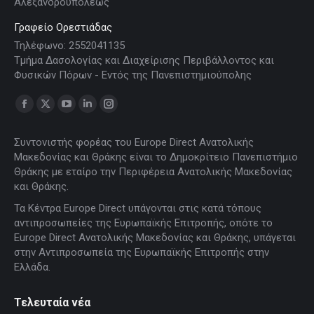
Αλεξανδρουπόλεως
Γραφείο Ορεστιάδας
Τηλέφωνο: 2552041135
Τμήμα Δασολογίας και Διαχείρισης Περιβάλλοντος και
Φυσικών Πόρων - Εντός της Πανεπιστημιούπολης
Find us on:
Facebook
X
YouTube
Linkedin
Instagram
page
page
page
page
page
Συντονιστής φορέας του Europe Direct Ανατολικής
opens
opens
opens
opens
opens
Μακεδονίας και Θράκης είναι το Δημοκρίτειο Πανεπιστήμιο
in
in
in
in
in
Θράκης με εταίρο την Περιφέρεια Ανατολικής Μακεδονίας
new
new
new
new
new
και Θράκης.
window
window
window
window
window
Τα Κέντρα Europe Direct υπάγονται στις κατά τόπους
αντιπροσωπείες της Ευρωπαϊκής Επιτροπής, οπότε το
Europe Direct Ανατολικής Μακεδονίας και Θράκης, υπάγεται
στην Αντιπροσωπεία της Ευρωπαϊκής Επιτροπής στην
Ελλάδα.
Τελευταία νέα