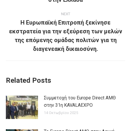
post:
NEXT
Η Ευρωπαϊκή Επιτροπή ξεκίνησε
εκστρατεία για την εξεύρεση των μελών
Next
της επόμενης ομάδας πολιτών για τη
post:
διαγενεακή δικαιοσύνη.
Related Posts
Συμμετοχή του Europe Direct ΑΜΘ
στην 31η KAVALAEXPO
14 Οκτωβρίου 2025