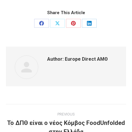
Share This Article
Share
Share
Share
Share
on
on
on
on
Facebook
X
Pinterest
LinkedIn
Author:
Europe Direct ΑΜΘ
Post
PREVIOUS
navigation
To ΔΠΘ είναι ο νέος Κόμβος FoodUnfolded
Previous
στην Ελλάδα