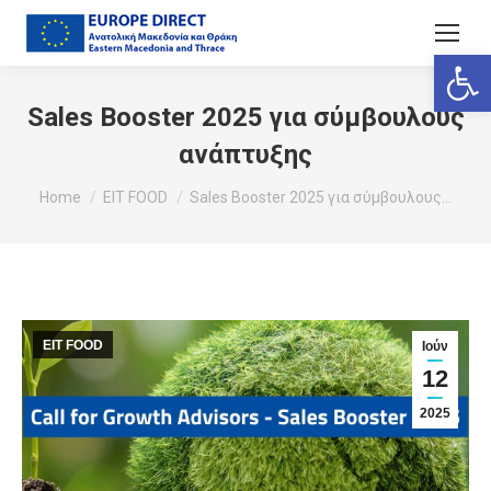
Ανοίξτε
Sales Booster 2025 για σύμβουλους
ανάπτυξης
You are here:
Home
EIT FOOD
Sales Booster 2025 για σύμβουλους…
EIT FOOD
Ιούν
12
2025