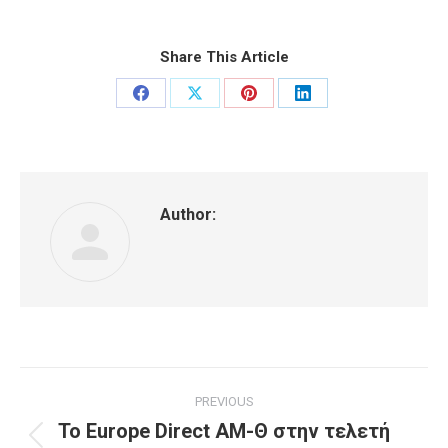
Share This Article
Share
Share
Share
Share
on
on
on
on
Facebook
X
Pinterest
LinkedIn
Author:
Post
PREVIOUS
navigation
To Europe Direct ΑΜ-Θ στην τελετή
Previous