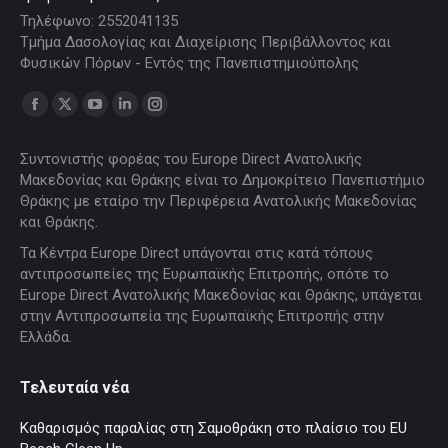
Τηλέφωνο: 2552041135
Τμήμα Δασολογίας και Διαχείρισης Περιβάλλοντος και
Φυσικών Πόρων - Εντός της Πανεπιστημιούπολης
Find us on:
Facebook
X
YouTube
Linkedin
Instagram
page
page
page
page
page
Συντονιστής φορέας του Europe Direct Ανατολικής
opens
opens
opens
opens
opens
Μακεδονίας και Θράκης είναι το Δημοκρίτειο Πανεπιστήμιο
in
in
in
in
in
Θράκης με εταίρο την Περιφέρεια Ανατολικής Μακεδονίας
new
new
new
new
new
και Θράκης.
window
window
window
window
window
Τα Κέντρα Europe Direct υπάγονται στις κατά τόπους
αντιπροσωπείες της Ευρωπαϊκής Επιτροπής, οπότε το
Europe Direct Ανατολικής Μακεδονίας και Θράκης, υπάγεται
στην Αντιπροσωπεία της Ευρωπαϊκής Επιτροπής στην
Ελλάδα.
Τελευταία νέα
Καθαρισμός παραλίας στη Σαμοθράκη στο πλαίσιο του EU