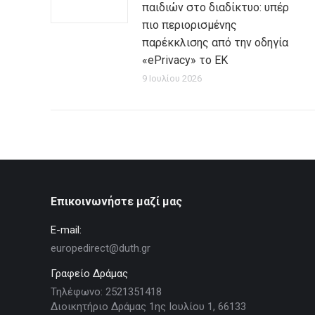
παιδιών στο διαδίκτυο: υπέρ
πιο περιορισμένης
παρέκκλισης από την οδηγία
«ePrivacy» το ΕΚ
9 Ιουλίου 2026
Επικοινωνήστε μαζί μας
E-mail:
europedirect@duth.gr
Γραφείο Δράμας
Τηλέφωνο: 2521351418
Διοικητήριο Δράμας 1ης Ιουλίου 1, 66133