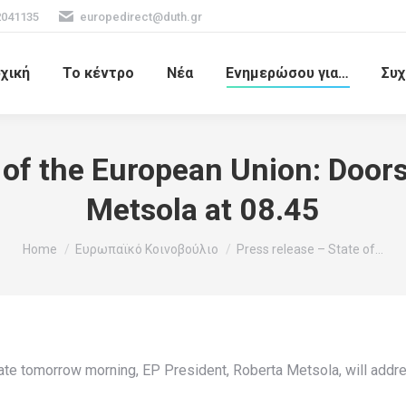
2041135
europedirect@duth.gr
χική
Το κέντρο
Νέα
Ενημερώσου για…
Συχ
 of the European Union: Door
Metsola at 08.45
You are here:
Home
Ευρωπαϊκό Κοινοβούλιο
Press release – State of…
ate tomorrow morning, EP President, Roberta Metsola, will addr