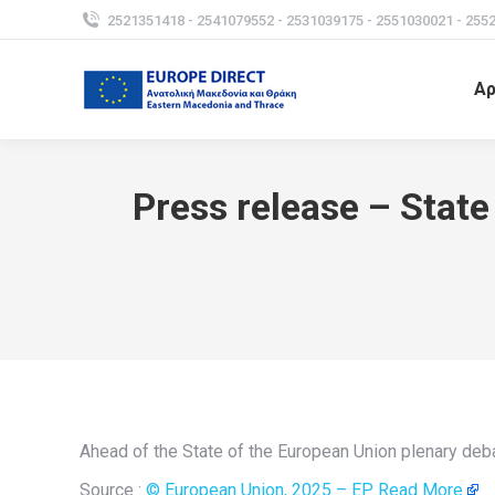
2521351418 - 2541079552 - 2531039175 - 2551030021 - 255
Αρ
Press release – State
Ahead of the State of the European Union plenary deb
Source :
© European Union, 2025 – EP
Read More