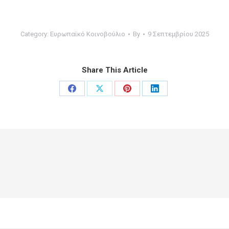
Category:
Ευρωπαϊκό Κοινοβούλιο
By
9 Σεπτεμβρίου 2025
Share This Article
Share
Share
Share
Share
on
on
on
on
Facebook
X
Pinterest
LinkedIn