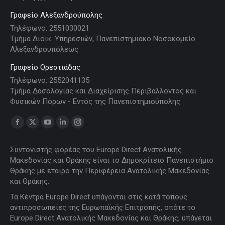
Γραφείο Αλεξανδρούπολης
Τηλέφωνο: 2551030021
Τμήμα Διοικ. Υπηρεσιών, Πανεπιστημιακό Νοσοκομείο
Αλεξανδρουπόλεως
Γραφείο Ορεστιάδας
Τηλέφωνο: 2552041135
Τμήμα Δασολογίας και Διαχείρισης Περιβάλλοντος και
Φυσικών Πόρων - Εντός της Πανεπιστημιούπολης
Find us on:
Facebook
X
YouTube
Linkedin
Instagram
page
page
page
page
page
Συντονιστής φορέας του Europe Direct Ανατολικής
opens
opens
opens
opens
opens
Μακεδονίας και Θράκης είναι το Δημοκρίτειο Πανεπιστήμιο
in
in
in
in
in
Θράκης με εταίρο την Περιφέρεια Ανατολικής Μακεδονίας
new
new
new
new
new
και Θράκης.
window
window
window
window
window
Τα Κέντρα Europe Direct υπάγονται στις κατά τόπους
αντιπροσωπείες της Ευρωπαϊκής Επιτροπής, οπότε το
Europe Direct Ανατολικής Μακεδονίας και Θράκης, υπάγεται