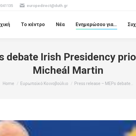
2041135
europedirect@duth.gr
χική
Το κέντρο
Νέα
Ενημερώσου για…
Συχ
 debate Irish Presidency prio
Micheál Martin
You are here:
Home
Ευρωπαϊκό Κοινοβούλιο
Press release – MEPs debate…