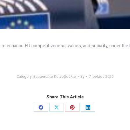
: to enhance EU competitiveness, values, and security, under the b
Category:
Ευρωπαϊκό Κοινοβούλιο
By
7 Ιουλίου 2026
Share This Article
Share
Share
Share
Share
on
on
on
on
Facebook
X
Pinterest
LinkedIn