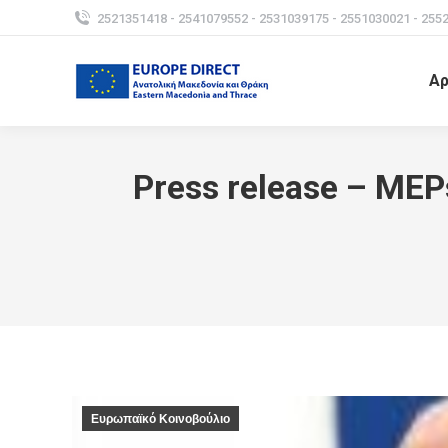
2521351418 - 2541079552 - 2531039175 - 2551030021 - 255
Αρ
Press release – MEPs
Ευρωπαϊκό Κοινοβούλιο