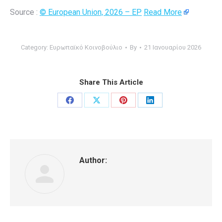
Source :
© European Union, 2026 – EP
Read More
Category:
Ευρωπαϊκό Κοινοβούλιο
By
21 Ιανουαρίου 2026
Share This Article
Share
Share
Share
Share
on
on
on
on
Facebook
X
Pinterest
LinkedIn
Author: