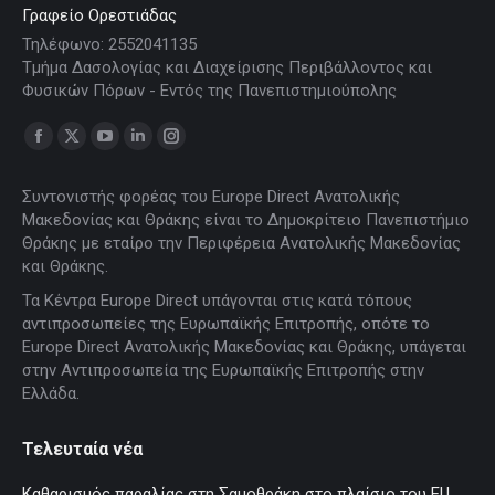
Γραφείο Ορεστιάδας
Τηλέφωνο: 2552041135
Τμήμα Δασολογίας και Διαχείρισης Περιβάλλοντος και
Φυσικών Πόρων - Εντός της Πανεπιστημιούπολης
Find us on:
Facebook
X
YouTube
Linkedin
Instagram
page
page
page
page
page
Συντονιστής φορέας του Europe Direct Ανατολικής
opens
opens
opens
opens
opens
Μακεδονίας και Θράκης είναι το Δημοκρίτειο Πανεπιστήμιο
in
in
in
in
in
Θράκης με εταίρο την Περιφέρεια Ανατολικής Μακεδονίας
new
new
new
new
new
και Θράκης.
window
window
window
window
window
Τα Κέντρα Europe Direct υπάγονται στις κατά τόπους
αντιπροσωπείες της Ευρωπαϊκής Επιτροπής, οπότε το
Europe Direct Ανατολικής Μακεδονίας και Θράκης, υπάγεται
στην Αντιπροσωπεία της Ευρωπαϊκής Επιτροπής στην
Ελλάδα.
Τελευταία νέα
Καθαρισμός παραλίας στη Σαμοθράκη στο πλαίσιο του EU